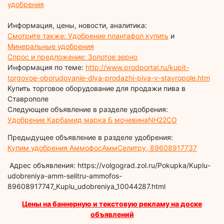
удобрения
Информация, цены, новости, аналитика:
Смотрите также: Удобрение плантафол купить
и
Минеральные удобрения
Спрос и предложение: Золотое зерно
Информация по теме:
http://www.prodportal.ru/kupit-
torgovoe-oborudovanie-dlya-prodazhi-piva-v-stavropole.htm
Купить торговое оборудование для продажи пива в
Ставрополе
Следующее объявление в разделе удобрения:
Удобрение Карбамид марка Б мочевинаNH22CO
Предыдущее объявление в разделе удобрения:
Купим удобрения АммофосАммСелитру, 89608917737
Адрес объявления: https://volgograd.zol.ru/Pokupka/Kuplu-
udobreniya-amm-selitru-ammofos-
89608917747_Kuplu_udobreniya_10044287.html
Цены на баннерную и текстовую рекламу на доске
объявлений