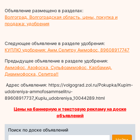
Объявление размещено в разделах:
Волгоград, Волгоградская область, цены, покупка и
продажа: удобрения
Следующее объявление в разделе удобрения:
КУПЛЮ удобрения: Амм.Селитру Аммофос, 89608917747
Предыдущее объявление в разделе удобрения:
Аммофос, Азофоска, Сульфоаммофос, Карбамид,
Диаммофоска, Селитра!!
Адрес объявления: https://volgograd.zol.ru/Pokupka/Kupim-
udobreniya-ammofosammselitru-
89608917737_Kuplu_udobreniya_10044289.html
Цены на баннерную и текстовую рекламу на доске
объявлений
Поиск по доске объявлений
Найти