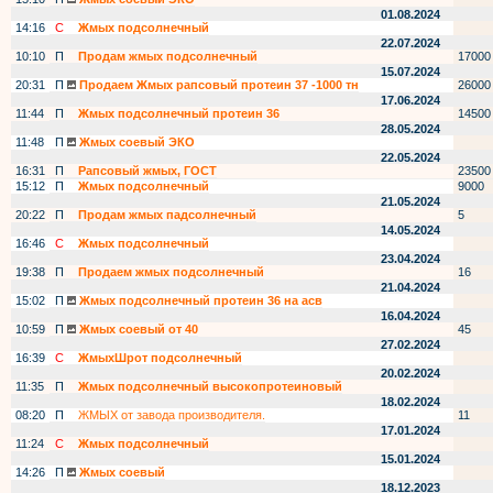
01.08.2024
14:16
С
Жмых подсолнечный
22.07.2024
10:10
П
Продам жмых подсолнечный
17000
15.07.2024
20:31
П
Продаем Жмых рапсовый протеин 37 -1000 тн
26000
17.06.2024
11:44
П
Жмых подсолнечный протеин 36
14500
28.05.2024
11:48
П
Жмых соевый ЭКО
22.05.2024
16:31
П
Рапсовый жмых, ГОСТ
23500
15:12
П
Жмых подсолнечный
9000
21.05.2024
20:22
П
Продам жмых падсолнечный
5
14.05.2024
16:46
С
Жмых подсолнечный
23.04.2024
19:38
П
Продаем жмых подсолнечный
16
21.04.2024
15:02
П
Жмых подсолнечный протеин 36 на асв
16.04.2024
10:59
П
Жмых соевый от 40
45
27.02.2024
16:39
С
ЖмыхШрот подсолнечный
20.02.2024
11:35
П
Жмых подсолнечный высокопротеиновый
18.02.2024
08:20
П
ЖМЫХ от завода производителя.
11
17.01.2024
11:24
С
Жмых подсолнечный
15.01.2024
14:26
П
Жмых соевый
18.12.2023