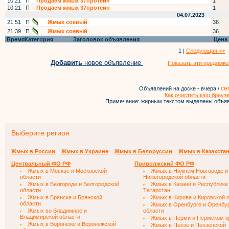
10:21
П
Продаем жмых 37протеин
1
10:21
П
Продаем жмых 37протеин
1
04.07.2023
21:51
П
Жмых соевый
36
21:39
П
Жмых соевый
36
Время
Категория
Заголовок объявления
Цена
1 |
Следующая >>
Добавить
новое объявление
Показать эти предложе
се
Объявлений на доске - вчера /
Как очистить кэш брауз
Примечание: жирным текстом выделены объяв
Выберите регион
Жмых в России
Жмых в Украине
Жмых в Белоруссии
Жмых в Казахста
Центральный ФО РФ
Приволжский ФО РФ
Жмых в Москве и Московской
Жмых в Нижнем Новгороде и
области
Нижегородской области
Жмых в Белгороде и Белгородской
Жмых в Казани и Республике
области
Татарстан
Жмых в Брянске и Брянской
Жмых в Кирове и Кировской 
области
Жмых в Оренбурге и Оренбу
Жмых во Владимире и
области
Владимирской области
Жмых в Перми и Пермском к
Жмых в Воронеже и Воронежской
Жмых в Пензе и Пензенской