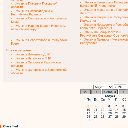
Жмых в Нальчике и Кабардин
Жмых в Пскове и Псковской
Балкарской Республике
области
Жмых в Махачкале и Респуб
Жмых в Петрозаводске и
Дагестан
Республике Карелия
Жмых в Назрани и Республи
Жмых в Сыктывкаре и Республике
Ингушетия
Коми
Жмых в Черкесске и Республ
Жмых в Нарьян-Маре и Ненецком
Карачаево-Черкессия
автономном округе
Жмых во Владикавказе и
Республике Северная Осетия-А
Жмых в Грозном и Чеченской
Жмых в Севастополе и Республике
Республике
Крым
Новые регионы
Жмых в Донецке и ДНР
Жмых в Луганске и ЛНР
Жмых в Херсоне и Херсонской
области
Жмых в Запорожье и Запорожской
области
Август
Пн
Вт
Ср
Чт
Пт
Сб
1
3
4
5
6
7
8
10
11
12
13
14
15
17
18
19
20
21
22
24
25
26
27
28
29
31
Classified