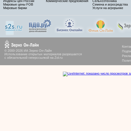
Индексы цен России
Коммерческие предложения
Сельхозтехника
Мировые цены FOB
Семена и агросредства
Мировые биржи
Услуги на агрорынке
Конта
© 2000-2026 ИА Зерно Он-Лайн
Подпи
Использование открытых материалов разрешается
Рекла
с обязательной гиперссылкой на Zol.ru
Полит