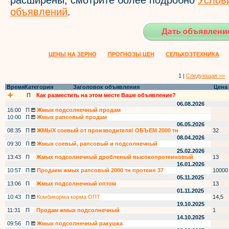
расширены, смотрите более подробно
Услов
объявлений
.
ЦЕНЫ НА ЗЕРНО
ПРОГНОЗЫ ЦЕН
СЕЛЬХОЗТЕХНИКА
1 |
Следующая >>
Время
Категория
Заголовок объявления
Цена
П
Как разместить на этом месте Ваше объявление?
06.08.2026
16:00
П
Жмых подсолнечный продам
10:00
П
Жмых рапсовый продам
06.05.2026
08:35
П
ЖМЫХ соевый от производителя! ОБЪЕМ 2000 тн
32
08.04.2026
09:30
П
Жмых соевый, рапсовый и подсолнечный
25.02.2026
13:43
П
Жмых подсолнечный дробленый высокопротеиновый
13
16.01.2026
10:57
П
Продаем жмых рапсовый 2000 тн протеин 37
10000
05.11.2025
13:06
П
Жмых подсолнечный оптом
13
01.11.2025
10:43
П
Комбикорма корма ОПТ
14,5
19.10.2025
11:31
П
Продам жмых подсолнечный
1
14.10.2025
09:56
П
Жмых подсолнечный ракушка