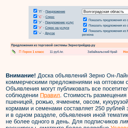
`П` -
Предложение
`С`
-
Спрос
Показать предложения из 
`У` -
Предложение услуг
Показать предложения из 
`У`
-
Спрос на услуги
Показать предложения из
`=` -
Другое
региона
Предложения из торговой системы Зернотрейдер.ру
П
Горох 1 класс
11 руб./кг.
Забайкальский Край
Но
Внимание!
Доска объявлений Зерно Он-Лайн
коммерческими предложениями на оптовом с
Объявления могут публиковать все посетите
соблюдении
Правил
. Стоимость размещения
пшеницей, рожью, ячменем, овсом, кукурузой
кормами и семенами составляет 250 рублей 
и в одном разделе, объявления иной темати
не более одного в день. Для подписчиков л