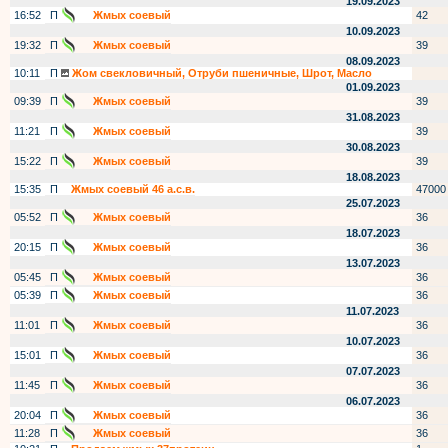
19.09.2023
16:52
П
Жмых соевый
42
10.09.2023
19:32
П
Жмых соевый
39
08.09.2023
10:11
П
Жом свекловичный, Отруби пшеничные, Шрот, Масло
01.09.2023
09:39
П
Жмых соевый
39
31.08.2023
11:21
П
Жмых соевый
39
30.08.2023
15:22
П
Жмых соевый
39
18.08.2023
15:35
П
Жмых соевый 46 а.с.в.
47000
25.07.2023
05:52
П
Жмых соевый
36
18.07.2023
20:15
П
Жмых соевый
36
13.07.2023
05:45
П
Жмых соевый
36
05:39
П
Жмых соевый
36
11.07.2023
11:01
П
Жмых соевый
36
10.07.2023
15:01
П
Жмых соевый
36
07.07.2023
11:45
П
Жмых соевый
36
06.07.2023
20:04
П
Жмых соевый
36
11:28
П
Жмых соевый
36