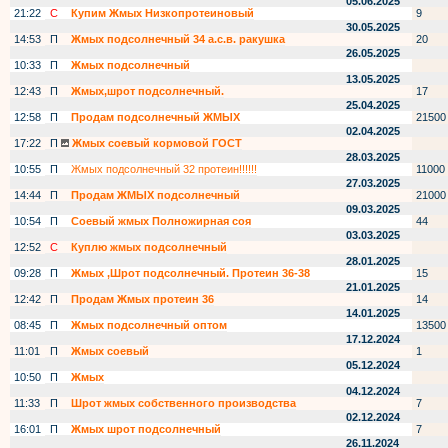
05.06.2025
21:22
С
Купим Жмых Низкопротеиновый
9
30.05.2025
14:53
П
Жмых подсолнечный 34 а.с.в. ракушка
20
26.05.2025
10:33
П
Жмых подсолнечный
13.05.2025
12:43
П
Жмых,шрот подсолнечный.
17
25.04.2025
12:58
П
Продам подсолнечный ЖМЫХ
21500
02.04.2025
17:22
П
Жмых соевый кормовой ГОСТ
28.03.2025
10:55
П
Жмых подсолнечный 32 протеин!!!!!!
11000
27.03.2025
14:44
П
Продам ЖМЫХ подсолнечный
21000
09.03.2025
10:54
П
Соевый жмых Полножирная соя
44
03.03.2025
12:52
С
Куплю жмых подсолнечный
28.01.2025
09:28
П
Жмых ,Шрот подсолнечный. Протеин 36-38
15
21.01.2025
12:42
П
Продам Жмых протеин 36
14
14.01.2025
08:45
П
Жмых подсолнечный оптом
13500
17.12.2024
11:01
П
Жмых соевый
1
05.12.2024
10:50
П
Жмых
04.12.2024
11:33
П
Шрот жмых собственного производства
7
02.12.2024
16:01
П
Жмых шрот подсолнечный
7
26.11.2024