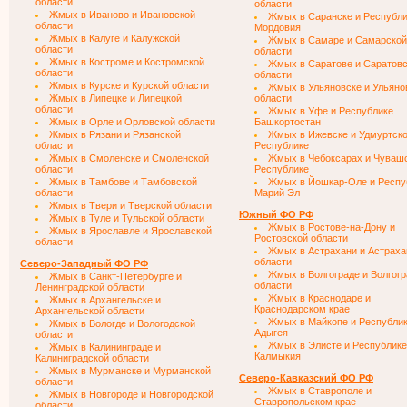
области
области
Жмых в Иваново и Ивановской
Жмых в Саранске и Республ
области
Мордовия
Жмых в Калуге и Калужской
Жмых в Самаре и Самарской
области
области
Жмых в Костроме и Костромской
Жмых в Саратове и Саратов
области
области
Жмых в Курске и Курской области
Жмых в Ульяновске и Ульяно
Жмых в Липецке и Липецкой
области
области
Жмых в Уфе и Республике
Жмых в Орле и Орловской области
Башкортостан
Жмых в Рязани и Рязанской
Жмых в Ижевске и Удмуртск
области
Республике
Жмых в Смоленске и Смоленской
Жмых в Чебоксарах и Чуваш
области
Республике
Жмых в Тамбове и Тамбовской
Жмых в Йошкар-Оле и Респу
области
Марий Эл
Жмых в Твери и Тверской области
Южный ФО РФ
Жмых в Туле и Тульской области
Жмых в Ростове-на-Дону и
Жмых в Ярославле и Ярославской
Ростовской области
области
Жмых в Астрахани и Астраха
области
Северо-Западный ФО РФ
Жмых в Волгограде и Волгогр
Жмых в Санкт-Петербурге и
области
Ленинградской области
Жмых в Краснодаре и
Жмых в Архангельске и
Краснодарском крае
Архангельской области
Жмых в Майкопе и Республи
Жмых в Вологде и Вологодской
Адыгея
области
Жмых в Элисте и Республике
Жмых в Калининграде и
Калмыкия
Калиниградской области
Жмых в Мурманске и Мурманской
Северо-Кавказский ФО РФ
области
Жмых в Ставрополе и
Жмых в Новгороде и Новгородской
Ставропольском крае
области