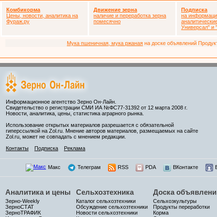
Комбикорма
Движение зерна
Подписка
Цены, новости, аналитика на
наличие и переработка зерна
на информаци
Фураж.ру
помесячно
аналитически
Универсал" и
Мука пшеничная, мука ржаная
на доске объявлений Продукто
Информационное агентство Зерно Он-Лайн.
Свидетельство о регистрации СМИ ИА №ФС77-31392 от 12 марта 2008 г.
Новости, аналитика, цены, статистика аграрного рынка.
Использование открытых материалов разрешается с обязательной
гиперссылкой на Zol.ru. Мнение авторов материалов, размещаемых на сайте
Zol.ru, может не совпадать с мнением редакции.
Контакты
Подписка
Реклама
Макс
Телеграм
RSS
PDA
ВКонтакте
Аналитика и цены
Сельхозтехника
Доска объявлени
Зерно-Weekly
Каталог сельхозтехники
Сельхозкультуры
ЗерноСТАТ
Обсуждение сельхозтехники
Продукты переработки
ЗерноТРАФИК
Новости сельхозтехники
Корма