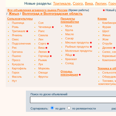
Новые разделы:
Тритикале
,
Сорго
,
Вика
,
Люпин
,
Гор
Все объявления аграрного рынка России
(Кроме работы)
Новый 
Жмых
Волгоград и Волгоградская область
/
/
Сельхозкультуры
Продукты
Корма
переработки
Пшеница
Соя
Комбикор
Мука
Рожь
Чечевица
Фураж
Крупа
Тритикале
Рапс
Шрот
Масло
Ячмень
Свекла
Жмых
Сахар
Овес
Лен
Жом
Мясные продукты
Подсолнечник
Сорго
Отруби
Рыбные продукты
Рис
Вика
Дрожжи
Молочные продукты
Гречиха
Люпин
Силос, се
Яйца
Пшено
Горчица
Кормовые
Крахмал
Просо
Рыжик
Компонен
Солод
Кукуруза
Лук
Картофель
Морковь
Техника и о
Отходы,
Горох
Овощи
Сельхозт
некондиция
Фасоль
Фрукты
Оборудов
Нут
Топливо, 
комплектую
Поиск по доске объявлений
Сортировать:
по дате
по релевантности
рас