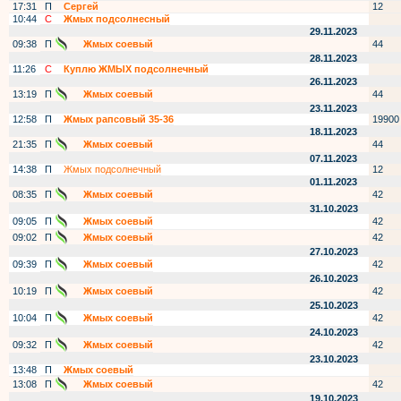
17:31
П
Сергей
12
10:44
С
Жмых подсолнесный
29.11.2023
09:38
П
Жмых соевый
44
28.11.2023
11:26
С
Куплю ЖМЫХ подсолнечный
26.11.2023
13:19
П
Жмых соевый
44
23.11.2023
12:58
П
Жмых рапсовый 35-36
19900
18.11.2023
21:35
П
Жмых соевый
44
07.11.2023
14:38
П
Жмых подсолнечный
12
01.11.2023
08:35
П
Жмых соевый
42
31.10.2023
09:05
П
Жмых соевый
42
09:02
П
Жмых соевый
42
27.10.2023
09:39
П
Жмых соевый
42
26.10.2023
10:19
П
Жмых соевый
42
25.10.2023
10:04
П
Жмых соевый
42
24.10.2023
09:32
П
Жмых соевый
42
23.10.2023
13:48
П
Жмых соевый
13:08
П
Жмых соевый
42
19.10.2023