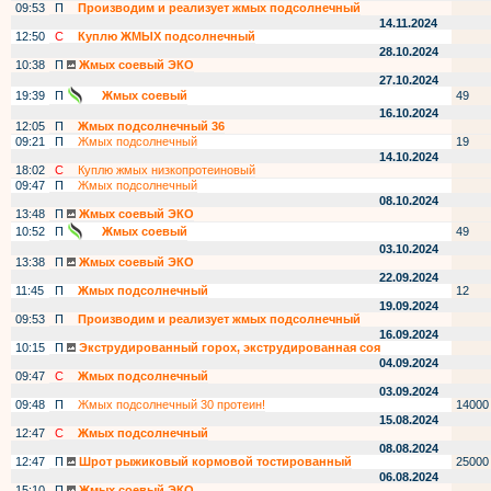
09:53
П
Производим и реализует жмых подсолнечный
14.11.2024
12:50
С
Куплю ЖМЫХ подсолнечный
28.10.2024
10:38
П
Жмых соевый ЭКО
27.10.2024
19:39
П
Жмых соевый
49
16.10.2024
12:05
П
Жмых подсолнечный 36
09:21
П
Жмых подсолнечный
19
14.10.2024
18:02
С
Куплю жмых низкопротеиновый
09:47
П
Жмых подсолнечный
08.10.2024
13:48
П
Жмых соевый ЭКО
10:52
П
Жмых соевый
49
03.10.2024
13:38
П
Жмых соевый ЭКО
22.09.2024
11:45
П
Жмых подсолнечный
12
19.09.2024
09:53
П
Производим и реализует жмых подсолнечный
16.09.2024
10:15
П
Экструдированный горох, экструдированная соя
04.09.2024
09:47
С
Жмых подсолнечный
03.09.2024
09:48
П
Жмых подсолнечный 30 протеин!
14000
15.08.2024
12:47
С
Жмых подсолнечный
08.08.2024
12:47
П
Шрот рыжиковый кормовой тостированный
25000
06.08.2024
15:10
П
Жмых соевый ЭКО