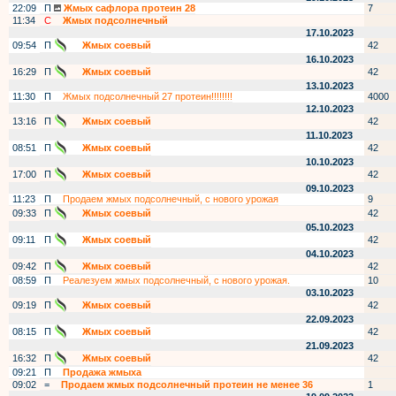
22:09
П
Жмых сафлора протеин 28
7
11:34
С
Жмых подсолнечный
17.10.2023
09:54
П
Жмых соевый
42
16.10.2023
16:29
П
Жмых соевый
42
13.10.2023
11:30
П
Жмых подсолнечный 27 протеин!!!!!!!!
4000
12.10.2023
13:16
П
Жмых соевый
42
11.10.2023
08:51
П
Жмых соевый
42
10.10.2023
17:00
П
Жмых соевый
42
09.10.2023
11:23
П
Продаем жмых подсолнечный, с нового урожая
9
09:33
П
Жмых соевый
42
05.10.2023
09:11
П
Жмых соевый
42
04.10.2023
09:42
П
Жмых соевый
42
08:59
П
Реалезуем жмых подсолнечный, с нового урожая.
10
03.10.2023
09:19
П
Жмых соевый
42
22.09.2023
08:15
П
Жмых соевый
42
21.09.2023
16:32
П
Жмых соевый
42
09:21
П
Продажа жмыха
09:02
=
Продаем жмых подсолнечный протеин не менее 36
1