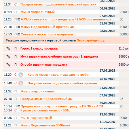
08.10.2025
11:34
С
Продам жмых подсолнечный высокий протеин
06.09.2025
09:04
П
Жмых подсолнечный
22500
07.08.2025
11:25
П
ЖМЫХ соевый от производителя 42.5-38-соя полножирн...
38
31.07.2025
21:48
П
Жмых Подсолнечный протеин 30
10000
28.07.2025
12:53
П
Соевый жмых от производителя
38000
Текущие предложения из торговой системы
Зернотрейдер.ру
:
П
Горох 1 класс, продажа
11,5 руб
П
Мука пшеничная хлебопекарная сорт 1, продажа
18950 р
П
Отруби пшеничные, продажа
6800 ру
27.07.2025
11:20
С
Куплю жмых подсолнуха шрот отруби
26.07.2025
18:40
С
Покупаю жмых подсолнуха любой протеин
21.07.2025
11:32
П
Жмых подсолнечный
07.07.2025
07:40
П
Продам жмых подсолнечный 36
23
30.06.2025
16:34
П
Продам жмых подсолнечный гранула ПР 36 на АСВ
23
16:24
С
Куплю рапсовый жмых от 300т.
13.06.2025
09:36
П
Жмых подсолнечный
9000
11.06.2025
11:21
П
Жмых Подсолнечный 3000тонн
18990