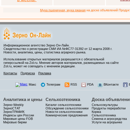
Мука пшеничная, мука ржаная
на доске объявлений Продукто
Информационное агентство Зерно Он-Лайн.
Свидетельство о регистрации СМИ ИА №ФС77-31392 от 12 марта 2008 г.
Новости, аналитика, цены, статистика аграрного рынка.
Использование открытых материалов разрешается с обязательной
гиперссылкой на Zol.ru. Мнение авторов материалов, размещаемых на сайте
Zol.ru, может не совпадать с мнением редакции.
Контакты
Подписка
Реклама
Макс
Телеграм
RSS
PDA
ВКонтакте
Аналитика и цены
Сельхозтехника
Доска объявлени
Зерно-Weekly
Каталог сельхозтехники
Сельхозкультуры
ЗерноСТАТ
Обсуждение сельхозтехники
Продукты переработки
ЗерноТРАФИК
Новости сельхозтехники
Корма
Индексы цен России
Коммерческие предложения
Сельхозтехника
Мировые цены FOB
Семена и агросредства
Мировые биржи
Услуги на агрорынке