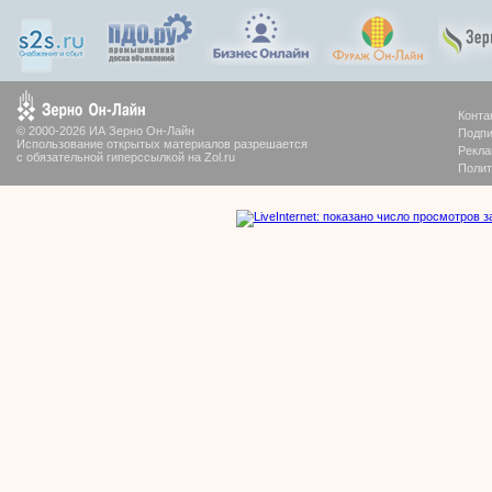
Конта
© 2000-2026 ИА Зерно Он-Лайн
Подпи
Использование открытых материалов разрешается
Рекла
с обязательной гиперссылкой на Zol.ru
Полит