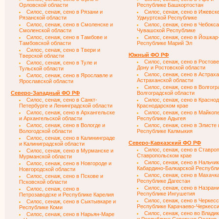
Орловской области
Республике Башкортостан
Силос, сенаж, сено в Рязани и
Силос, сенаж, сено в Ижевск
Рязанской области
Удмуртской Республике
Силос, сенаж, сено в Смоленске и
Силос, сенаж, сено в Чебокса
Смоленской области
Чувашской Республике
Силос, сенаж, сено в Тамбове и
Силос, сенаж, сено в Йошкар
Тамбовской области
Республике Марий Эл
Силос, сенаж, сено в Твери и
Южный ФО РФ
Тверской области
Силос, сенаж, сено в Ростове
Силос, сенаж, сено в Туле и
Дону и Ростовской области
Тульской области
Силос, сенаж, сено в Астраха
Силос, сенаж, сено в Ярославле и
Астраханской области
Ярославской области
Силос, сенаж, сено в Волгогр
Северо-Западный ФО РФ
Волгоградской области
Силос, сенаж, сено в Санкт-
Силос, сенаж, сено в Краснод
Петербурге и Ленинградской области
Краснодарском крае
Силос, сенаж, сено в Архангельске
Силос, сенаж, сено в Майкоп
и Архангельской области
Республике Адыгея
Силос, сенаж, сено в Вологде и
Силос, сенаж, сено в Элисте 
Вологодской области
Республике Калмыкия
Силос, сенаж, сено в Калининграде
Северо-Кавказский ФО РФ
и Калиниградской области
Силос, сенаж, сено в Ставро
Силос, сенаж, сено в Мурманске и
Ставропольском крае
Мурманской области
Силос, сенаж, сено в Нальчик
Силос, сенаж, сено в Новгороде и
Кабардино-Балкарской Республ
Новгородской области
Силос, сенаж, сено в Махачк
Силос, сенаж, сено в Пскове и
Республике Дагестан
Псковской области
Силос, сенаж, сено в Назрани
Силос, сенаж, сено в
Республике Ингушетия
Петрозаводске и Республике Карелия
Силос, сенаж, сено в Черкесс
Силос, сенаж, сено в Сыктывкаре и
Республике Карачаево-Черкесс
Республике Коми
Силос, сенаж, сено во Влади
Силос, сенаж, сено в Нарьян-Маре