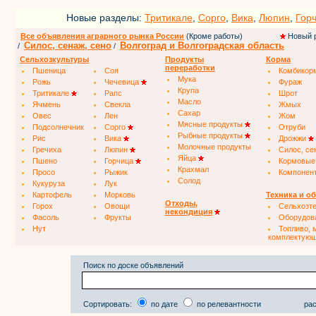
Новые разделы:
Тритикале
,
Сорго
,
Вика
,
Люпин
,
Гор
Все объявления аграрного рынка России
(Кроме работы)
Новый 
Силос, сенаж, сено
Волгоград и Волгоградская область
/
/
Сельхозкультуры
Продукты
Корма
переработки
Пшеница
Соя
Комбикор
Мука
Рожь
Чечевица
Фураж
Крупа
Тритикале
Рапс
Шрот
Масло
Ячмень
Свекла
Жмых
Сахар
Овес
Лен
Жом
Мясные продукты
Подсолнечник
Сорго
Отруби
Рыбные продукты
Рис
Вика
Дрожжи
Молочные продукты
Гречиха
Люпин
Силос, се
Яйца
Пшено
Горчица
Кормовые
Крахмал
Просо
Рыжик
Компонен
Солод
Кукуруза
Лук
Картофель
Морковь
Техника и о
Отходы,
Горох
Овощи
Сельхозт
некондиция
Фасоль
Фрукты
Оборудов
Нут
Топливо, 
комплектую
Поиск по доске объявлений
Сортировать:
по дате
по релевантности
рас