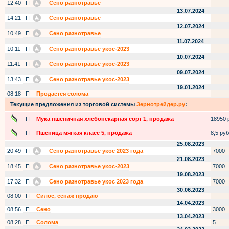
12:40
П
Сено разнотравье
13.07.2024
14:21
П
Сено разнотравье
12.07.2024
10:49
П
Сено разнотравье
11.07.2024
10:11
П
Сено разнотравье укос-2023
10.07.2024
11:41
П
Сено разнотравье укос-2023
09.07.2024
13:43
П
Сено разнотравье укос-2023
19.01.2024
08:18
П
Продается солома
Текущие предложения из торговой системы
Зернотрейдер.ру
:
П
Мука пшеничная хлебопекарная сорт 1, продажа
18950 р
П
Пшеница мягкая класс 5, продажа
8,5 руб.
25.08.2023
20:49
П
Сено разнотравье укос 2023 года
7000
21.08.2023
18:45
П
Сено разнотравье укос-2023
7000
19.08.2023
17:32
П
Сено разнотравье укос 2023 года
7000
30.06.2023
08:00
П
Силос, сенаж продаю
14.04.2023
08:56
П
Сено
3000
13.04.2023
08:28
П
Солома
5