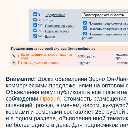
`П` -
Предложение
`С`
-
Спрос
Показать предложения из 
`У` -
Предложение услуг
Показать предложения из 
`У`
-
Спрос на услуги
Показать предложения из
`=` -
Другое
региона
Предложения из торговой системы Зернотрейдер.ру
Мука пшеничная хлебопекарная
Краснод
П
18950 руб./т.
сорт 1
Край
П
Пшеница мягкая класс 5
8 руб./кг.
Пензенс
Внимание!
Доска объявлений Зерно Он-Лайн
коммерческими предложениями на оптовом с
Объявления могут публиковать все посетите
соблюдении
Правил
. Стоимость размещения
пшеницей, рожью, ячменем, овсом, кукурузой
кормами и семенами составляет 250 рублей 
и в одном разделе, объявления иной темати
не более одного в день. Для подписчиков л