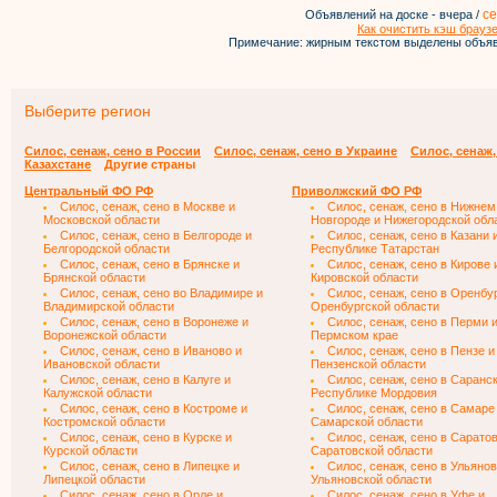
се
Объявлений на доске - вчера /
Как очистить кэш брауз
Примечание: жирным текстом выделены объяв
Выберите регион
Силос, сенаж, сено в России
Силос, сенаж, сено в Украине
Силос, сенаж,
Казахстане
Другие страны
Центральный ФО РФ
Приволжский ФО РФ
Силос, сенаж, сено в Москве и
Силос, сенаж, сено в Нижнем
Московской области
Новгороде и Нижегородской обл
Силос, сенаж, сено в Белгороде и
Силос, сенаж, сено в Казани 
Белгородской области
Республике Татарстан
Силос, сенаж, сено в Брянске и
Силос, сенаж, сено в Кирове 
Брянской области
Кировской области
Силос, сенаж, сено во Владимире и
Силос, сенаж, сено в Оренбу
Владимирской области
Оренбургской области
Силос, сенаж, сено в Воронеже и
Силос, сенаж, сено в Перми 
Воронежской области
Пермском крае
Силос, сенаж, сено в Иваново и
Силос, сенаж, сено в Пензе и
Ивановской области
Пензенской области
Силос, сенаж, сено в Калуге и
Силос, сенаж, сено в Саранск
Калужской области
Республике Мордовия
Силос, сенаж, сено в Костроме и
Силос, сенаж, сено в Самаре
Костромской области
Самарской области
Силос, сенаж, сено в Курске и
Силос, сенаж, сено в Саратов
Курской области
Саратовской области
Силос, сенаж, сено в Липецке и
Силос, сенаж, сено в Ульянов
Липецкой области
Ульяновской области
Силос, сенаж, сено в Орле и
Силос, сенаж, сено в Уфе и