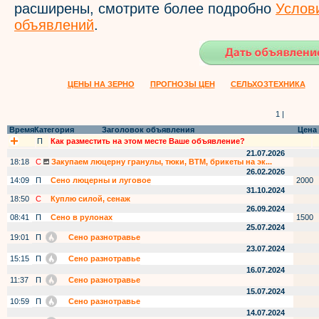
расширены, смотрите более подробно
Услов
объявлений
.
ЦЕНЫ НА ЗЕРНО
ПРОГНОЗЫ ЦЕН
СЕЛЬХОЗТЕХНИКА
1 |
Время
Категория
Заголовок объявления
Цена
П
Как разместить на этом месте Ваше объявление?
21.07.2026
18:18
С
Закупаем люцерну гранулы, тюки, ВТМ, брикеты на эк...
26.02.2026
14:09
П
Сено люцерны и луговое
2000
31.10.2024
18:50
С
Куплю силой, сенаж
26.09.2024
08:41
П
Сено в рулонах
1500
25.07.2024
19:01
П
Сено разнотравье
23.07.2024
15:15
П
Сено разнотравье
16.07.2024
11:37
П
Сено разнотравье
15.07.2024
10:59
П
Сено разнотравье
14.07.2024