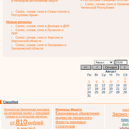
и Республике Северная Осетия
и Ненецком автономном округе
Силос, сенаж, сено в Грозном
Чеченской Республике
Силос, сенаж, сено в Севастополе и
Республике Крым
Новые регионы
Силос, сенаж, сено в Донецке и ДНР
Силос, сенаж, сено в Луганске и
ЛНР
Силос, сенаж, сено в Херсоне и
Херсонской области
Силос, сенаж, сено в Запорожье и
Запорожской области
Август
Пн
Вт
Ср
Чт
Пт
Сб
1
3
4
5
6
7
8
10
11
12
13
14
15
17
18
19
20
21
22
24
25
26
27
28
29
31
Classified
Недорогая баннерная реклама
Индексы Фрахта
рек
на аграрном рынке с показами
Ежедневные обновления
Зерно
только в отдельном регионе.
индексов океанского
прес
810
фрахта зерновых
от
рублей
выг
сухогрузов
в месяц!
эффе