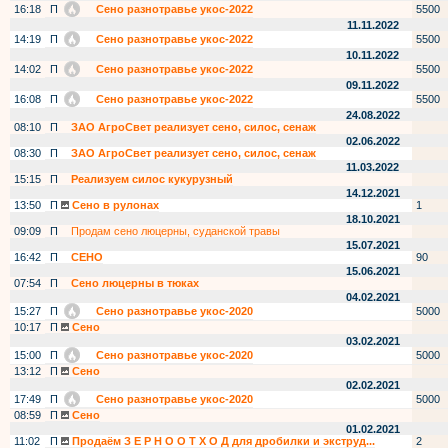
16:18
П
Сено разнотравье укос-2022
5500
11.11.2022
14:19
П
Сено разнотравье укос-2022
5500
10.11.2022
14:02
П
Сено разнотравье укос-2022
5500
09.11.2022
16:08
П
Сено разнотравье укос-2022
5500
24.08.2022
08:10
П
ЗАО АгроСвет реализует сено, силос, сенаж
02.06.2022
08:30
П
ЗАО АгроСвет реализует сено, силос, сенаж
11.03.2022
15:15
П
Реализуем силос кукурузный
14.12.2021
13:50
П
Сено в рулонах
1
18.10.2021
09:09
П
Продам сено люцерны, суданской травы
15.07.2021
16:42
П
СЕНО
90
15.06.2021
07:54
П
Сено люцерны в тюках
04.02.2021
15:27
П
Сено разнотравье укос-2020
5000
10:17
П
Сено
03.02.2021
15:00
П
Сено разнотравье укос-2020
5000
13:12
П
Сено
02.02.2021
17:49
П
Сено разнотравье укос-2020
5000
08:59
П
Сено
01.02.2021
11:02
П
Продаём З Е Р Н О О Т Х О Д для дробилки и экструд...
2