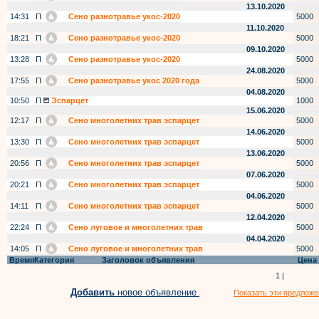
13.10.2020
14:31
П
Сено разнотравье укос-2020
5000
11.10.2020
18:21
П
Сено разнотравье укос-2020
5000
09.10.2020
13:28
П
Сено разнотравье укос-2020
5000
24.08.2020
17:55
П
Сено разнотравье укос 2020 года
5000
04.08.2020
10:50
П
Эспарцет
1000
15.06.2020
12:17
П
Сено многолетних трав эспарцет
5000
14.06.2020
13:30
П
Сено многолетних трав эспарцет
5000
13.06.2020
20:56
П
Сено многолетних трав эспарцет
5000
07.06.2020
20:21
П
Сено многолетних трав эспарцет
5000
04.06.2020
14:11
П
Сено многолетних трав эспарцет
5000
12.04.2020
22:24
П
Сено луговое и многолетних трав
5000
04.04.2020
14:05
П
Сено луговое и многолетних трав
5000
Время
Категория
Заголовок объявления
Цена
1 |
Добавить
новое объявление
Показать эти предложе