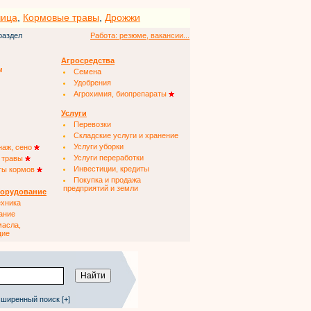
чица
,
Кормовые травы
,
Дрожжи
раздел
Работа: резюме, вакансии...
Агросредства
м
Семена
Удобрения
Агрохимия, биопрепараты
Услуги
Перевозки
Складские услуги и хранение
Услуги уборки
наж, сено
Услуги переработки
 травы
Инвестиции, кредиты
ты кормов
Покупка и продажа
предприятий и земли
борудование
ехника
ание
масла,
щие
ширенный поиск [+]