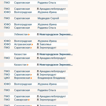
ПФО
Саратовская
Радаева Ольга
ПФО
Саратовская
Аркадакхлебопродукт
ЮФО
Волгоградская
Журкина Ирина
ПФО
Саратовская
Медведев Сергей
ЮФО
Волгоградская
Журкина Ирина
ПФО
Саратовская
Радаева Ольга
Узбекистан
Новгородское Зерново...
ЮФО
Волгоградская
Журкина Ирина
ЮФО
Астраханская
Заволжье
ПФО
Саратовская
Зернопродукт
Казахстан
Новгородское Зерново...
ПФО
Саратовская
Аркадакхлебопродукт
Казахстан
Новгородское Зерново...
ПФО
Саратовская
Аркадакхлебопродукт
ПФО
Саратовская
Зернопродукт
ЦФО
Воронежская
Владимиров Владимир
ЮФО
Волгоградская
Журкина Ирина
ПФО
Саратовская
Радаева Ольга
ПФО
Саратовская
Аркадакхлебопродукт
ПФО
Самарская
Зернопродукт
ПФО
Саратовская
Зернопродукт