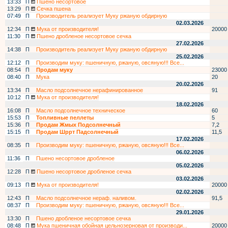
13:33
П
Пшено несортовое
13:29
П
Сечка пшена
07:49
П
Производитель реализует Муку ржаную обдирную
02.03.2026
12:34
П
Мука от производителя!
20000
11:30
П
Пшено дробленое несортовое сечка
27.02.2026
14:38
П
Производитель реализует Муку ржаную обдирную
25.02.2026
12:12
П
Производим муку: пшеничную, ржаную, овсяную!!! Все...
08:54
П
Продам муку
23000
08:40
П
Мука
20
20.02.2026
13:34
П
Масло подсолнечное нерафинированное
91
10:12
П
Мука от производителя!
18.02.2026
16:08
П
Масло подсолнечное техническое
60
15:53
П
Топливные пеллеты
5
15:36
П
Продам Жмых Подсолнечный
7,2
15:15
П
Продам Шррт Падсолнечный
11,5
17.02.2026
08:35
П
Производим муку: пшеничную, ржаную, овсяную!!! Все...
06.02.2026
11:36
П
Пшено несортовое дробленое
05.02.2026
12:28
П
Пшено несортовое дробленое сечка
03.02.2026
09:13
П
Мука от производителя!
20000
02.02.2026
12:43
П
Масло подсолнечное нераф. наливом.
91,5
08:37
П
Производим муку: пшеничную, ржаную, овсяную!!! Все...
29.01.2026
13:30
П
Пшено дробленое несортовое сечка
08:48
П
Мука пшеничная обойная цельнозерновая от производи...
20000