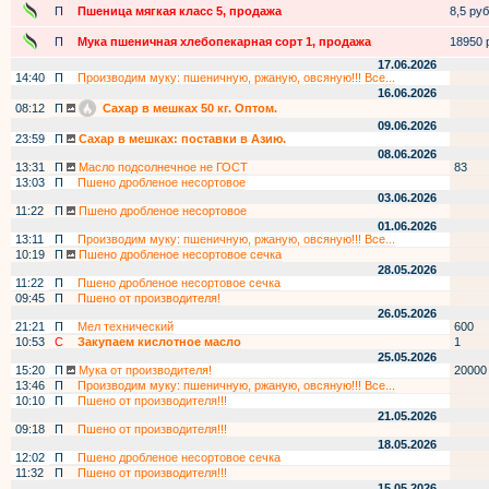
П
Пшеница мягкая класс 5, продажа
8,5 руб.
П
Мука пшеничная хлебопекарная сорт 1, продажа
18950 р
17.06.2026
14:40
П
Производим муку: пшеничную, ржаную, овсяную!!! Все...
16.06.2026
08:12
П
Сахар в мешках 50 кг. Оптом.
09.06.2026
23:59
П
Сахар в мешках: поставки в Азию.
08.06.2026
13:31
П
Масло подсолнечное не ГОСТ
83
13:03
П
Пшено дробленое несортовое
03.06.2026
11:22
П
Пшено дробленое несортовое
01.06.2026
13:11
П
Производим муку: пшеничную, ржаную, овсяную!!! Все...
10:19
П
Пшено дробленое несортовое сечка
28.05.2026
11:22
П
Пшено дробленое несортовое сечка
09:45
П
Пшено от производителя!
26.05.2026
21:21
П
Мел технический
600
10:53
С
Закупаем кислотное масло
1
25.05.2026
15:20
П
Мука от производителя!
20000
13:46
П
Производим муку: пшеничную, ржаную, овсяную!!! Все...
10:10
П
Пшено от производителя!!!
21.05.2026
09:18
П
Пшено от производителя!!!
18.05.2026
12:02
П
Пшено дробленое несортовое сечка
11:32
П
Пшено от производителя!!!
15.05.2026