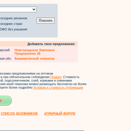
соседних регионов
соседних стран
 ЮФО без указания
Добавить свое предложение
арский
Новгородское Зерновое
Предприятие 28
кая обл.
Башмаковский элеватор
ческими предложениями на оптовом
йта при обязательном соблюдении
Правил
. Стоимость
ой, подсолнечником, соей, кормами и семенами
ления иной тематики можно размещать бесплатно не более
трите более подробно
Условия и стоимость публикации
СПИСОК ДОЛЖНИКОВ
АГРАРНЫЙ ФОРУМ