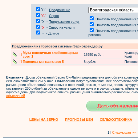
`П` -
Предложение
`С`
-
Спрос
Показать предложения из 
`У` -
Предложение услуг
Показать предложения из 
`У`
-
Спрос на услуги
Показать предложения из
`=` -
Другое
региона
Предложения из торговой системы Зернотрейдер.ру
Мука пшеничная хлебопекарная
Краснод
П
18950 руб./т.
сорт 1
Край
П
Пшеница мягкая класс 5
8 руб./кг.
Пензенс
Внимание!
Доска объявлений Зерно Он-Лайн предназначена для обмена коммер
сельскохозяйственном рынке. Объявления могут публиковать все посетители са
размещения объявлений, связанных с пшеницей, рожью, ячменем, овсом, кукуруз
составляет 250 рублей за объявление в одном регионе и в одном разделе, объяв
одного в день. Для подписчиков лимиты размещения значительно расширены, смо
объявлений
.
ЦЕНЫ НА ЗЕРНО
ПРОГНОЗЫ ЦЕН
СЕЛЬХОЗТЕХНИКА
1 |
Следующая >>