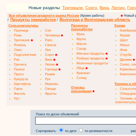
Новые разделы:
Тритикале
,
Сорго
,
Вика
,
Люпин
,
Гор
Все объявления аграрного рынка России
(Кроме работы)
Новый 
Продукты переработки
Волгоград и Волгоградская область
/
/
Сельхозкультуры
Продукты
Корма
переработки
Пшеница
Соя
Комбикор
Мука
Рожь
Чечевица
Фураж
Крупа
Тритикале
Рапс
Шрот
Масло
Ячмень
Свекла
Жмых
Сахар
Овес
Лен
Жом
Мясные продукты
Подсолнечник
Сорго
Отруби
Рыбные продукты
Рис
Вика
Дрожжи
Молочные продукты
Гречиха
Люпин
Силос, се
Яйца
Пшено
Горчица
Кормовые
Крахмал
Просо
Рыжик
Компонен
Солод
Кукуруза
Лук
Картофель
Морковь
Техника и о
Отходы,
Горох
Овощи
Сельхозт
некондиция
Фасоль
Фрукты
Оборудов
Нут
Топливо, 
комплектую
Поиск по доске объявлений
Сортировать:
по дате
по релевантности
рас