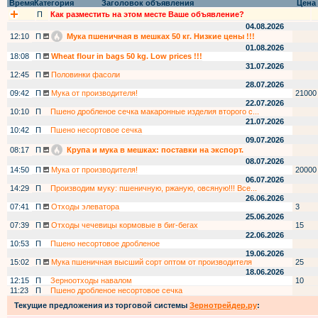
Время
Категория
Заголовок объявления
Цена
П
Как разместить на этом месте Ваше объявление?
04.08.2026
12:10
П
Мука пшеничная в мешках 50 кг. Низкие цены !!!
01.08.2026
18:08
П
Wheat flour in bags 50 kg. Low prices !!!
31.07.2026
12:45
П
Половинки фасоли
28.07.2026
09:42
П
Мука от производителя!
21000
22.07.2026
10:10
П
Пшено дробленое сечка макаронные изделия второго с...
21.07.2026
10:42
П
Пшено несортовое сечка
09.07.2026
08:17
П
Крупа и мука в мешках: поставки на экспорт.
08.07.2026
14:50
П
Мука от производителя!
20000
06.07.2026
14:29
П
Производим муку: пшеничную, ржаную, овсяную!!! Все...
26.06.2026
07:41
П
Отходы элеватора
3
25.06.2026
07:39
П
Отходы чечевицы кормовые в биг-бегах
15
22.06.2026
10:53
П
Пшено несортовое дробленое
19.06.2026
15:02
П
Мука пшеничная высший сорт оптом от производителя
25
18.06.2026
12:15
П
Зерноотходы навалом
10
11:23
П
Пшено дробленое несортовое сечка
Текущие предложения из торговой системы
Зернотрейдер.ру
: