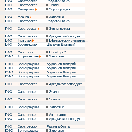
ПФО
Саратовская
Радаева Ольга
ПФО
Саратовская
Эталон
ПФО
Самарская
Зернопродукт
ЦФО
Москва
Заволжье
ПФО
Саратовская
Радаева Ольга
ПФО
Саратовская
Зернопродукт
ПФО
Саратовская
Аркадакхлебопродукт
ЦФО
Тульская
Ефремовский элеватор...
ЦФО
Воронежская
Шаганов Димитрий
ПФО
Саратовская
ПродТорг 2
ЮФО
Астраханская
Заволжье
ЮФО
Волгоградская
Муравьёв Дмитрий
ЮФО
Волгоградская
Муравьёв Дмитрий
ЮФО
Волгоградская
Муравьёв Дмитрий
ЮФО
Волгоградская
Муравьёв Дмитрий
ПФО
Саратовская
Аркадакхлебопродукт
ПФО
Саратовская
Эталон
ПФО
Саратовская
Эталон
ЮФО
Волгоградская
Заволжье
ПФО
Саратовская
Астел-агро
ПФО
Саратовская
Аркадакхлебопродукт
ПФО
Саратовская
Радаева Ольга
ЮФО
Волгоградская
Заволжье