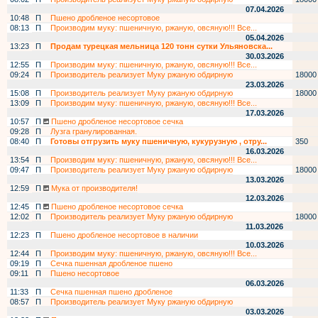
07.04.2026
10:48
П
Пшено дробленое несортовое
08:13
П
Производим муку: пшеничную, ржаную, овсяную!!! Все...
05.04.2026
13:23
П
Продам турецкая мельница 120 тонн сутки Ульяновска...
30.03.2026
12:55
П
Производим муку: пшеничную, ржаную, овсяную!!! Все...
09:24
П
Производитель реализует Муку ржаную обдирную
18000
23.03.2026
15:08
П
Производитель реализует Муку ржаную обдирную
18000
13:09
П
Производим муку: пшеничную, ржаную, овсяную!!! Все...
17.03.2026
10:57
П
Пшено дробленое несортовое сечка
09:28
П
Лузга гранулированная.
08:40
П
Готовы отгрузить муку пшеничную, кукурузную , отру...
350
16.03.2026
13:54
П
Производим муку: пшеничную, ржаную, овсяную!!! Все...
09:47
П
Производитель реализует Муку ржаную обдирную
18000
13.03.2026
12:59
П
Мука от производителя!
12.03.2026
12:45
П
Пшено дробленое несортовое сечка
12:02
П
Производитель реализует Муку ржаную обдирную
18000
11.03.2026
12:23
П
Пшено дробленое несортовое в наличии
10.03.2026
12:44
П
Производим муку: пшеничную, ржаную, овсяную!!! Все...
09:19
П
Сечка пшенная дробленое пшено
09:11
П
Пшено несортовое
06.03.2026
11:33
П
Сечка пшенная пшено дробленое
08:57
П
Производитель реализует Муку ржаную обдирную
03.03.2026