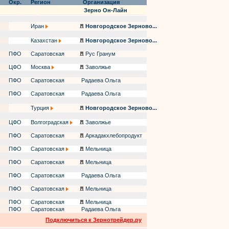
Окр.
Регион
Организация
Зерно Он-Лайн
Иран
Новгородское Зерново...
Казахстан
Новгородское Зерново...
ПФО
Саратовская
Рус Гранум
ЦФО
Москва
Заволжье
ПФО
Саратовская
Радаева Ольга
ПФО
Саратовская
Радаева Ольга
Турция
Новгородское Зерново...
ЦФО
Волгоградская
Заволжье
ПФО
Саратовская
Аркадакхлебопродукт
ПФО
Саратовская
Мельница
ПФО
Саратовская
Мельница
ПФО
Саратовская
Радаева Ольга
ПФО
Саратовская
Мельница
ПФО
Саратовская
Мельница
ПФО
Саратовская
Радаева Ольга
Подключиться к Зернотрейдер.ру