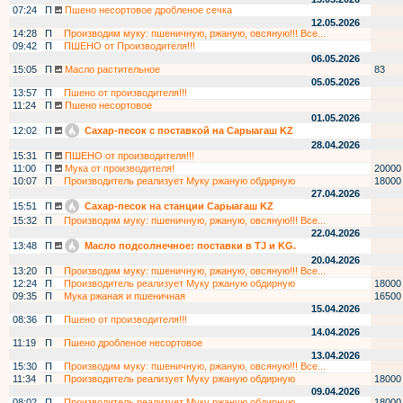
07:24
П
Пшено несортовое дробленое сечка
12.05.2026
14:28
П
Производим муку: пшеничную, ржаную, овсяную!!! Все...
09:42
П
ПШЕНО от Производителя!!!
06.05.2026
15:05
П
Масло растительное
83
05.05.2026
13:57
П
Пшено от производителя!!!
11:24
П
Пшено несортовое
01.05.2026
12:02
П
Сахар-песок с поставкой на Сарыагаш KZ
28.04.2026
15:31
П
ПШЕНО от производителя!!!
11:00
П
Мука от производителя!
20000
10:07
П
Производитель реализует Муку ржаную обдирную
18000
27.04.2026
15:51
П
Сахар-песок на станции Сарыагаш KZ
15:32
П
Производим муку: пшеничную, ржаную, овсяную!!! Все...
22.04.2026
13:48
П
Масло подсолнечное: поставки в TJ и KG.
20.04.2026
13:20
П
Производим муку: пшеничную, ржаную, овсяную!!! Все...
12:24
П
Производитель реализует Муку ржаную обдирную
18000
09:35
П
Мука ржаная и пшеничная
16500
15.04.2026
08:36
П
Пшено от производителя!!!
14.04.2026
11:19
П
Пшено дробленое несортовое
13.04.2026
15:30
П
Производим муку: пшеничную, ржаную, овсяную!!! Все...
11:34
П
Производитель реализует Муку ржаную обдирную
18000
09.04.2026
08:02
П
Производитель реализует Муку ржаную обдирную
18000