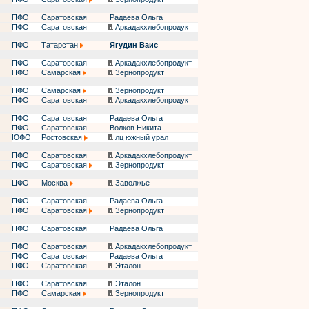
ПФО
Саратовская
Радаева Ольга
ПФО
Саратовская
Аркадакхлебопродукт
ПФО
Татарстан
Ягудин Ваис
ПФО
Саратовская
Аркадакхлебопродукт
ПФО
Самарская
Зернопродукт
ПФО
Самарская
Зернопродукт
ПФО
Саратовская
Аркадакхлебопродукт
ПФО
Саратовская
Радаева Ольга
ПФО
Саратовская
Волков Никита
ЮФО
Ростовская
лц южный урал
ПФО
Саратовская
Аркадакхлебопродукт
ПФО
Саратовская
Зернопродукт
ЦФО
Москва
Заволжье
ПФО
Саратовская
Радаева Ольга
ПФО
Саратовская
Зернопродукт
ПФО
Саратовская
Радаева Ольга
ПФО
Саратовская
Аркадакхлебопродукт
ПФО
Саратовская
Радаева Ольга
ПФО
Саратовская
Эталон
ПФО
Саратовская
Эталон
ПФО
Самарская
Зернопродукт