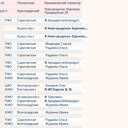
/кг.
Пензенская
Башмаковский элеватор
Новгородское Зерновое
уб./т.
Краснодарский
Предприятие 28
ПФО
Саратовская
Аркадакхлебопродукт
Казахстан
Новгородское Зерново...
Казахстан
Новгородское Зерново...
ПФО
Саратовская
Медведев Сергей
ПФО
Саратовская
Радаева Ольга
ПФО
Саратовская
Радаева Ольга
ПФО
Саратовская
Аркадакхлебопродукт
ПФО
Саратовская
Радаева Ольга
ПФО
Саратовская
Радаева Ольга
ЮФО
Волгоградская
Журкина Ирина
ЦФО
Белгородская
Комаров Олег
ЮФО
Ростовская
ИП Каргин В. В.
ЮФО
Астраханская
Заволжье
ПФО
Саратовская
Аркадакхлебопродукт
ЮФО
Волгоградская
Журкина Ирина
ЮФО
Волгоградская
Журкина Ирина
ПФО
Саратовская
Радаева Ольга
ЮФО
Волгоградская
Журкина Ирина