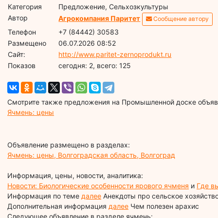
Категория
Предложение, Сельхозкультуры
Автор
Агрокомпания Паритет
Сообщение автору
Телефон
+7 (84442) 30583
Размещено
06.07.2026 08:52
Сайт:
http://www.paritet-zernoprodukt.ru
Показов
cегодня: 2, всего: 125
Смотрите также предложения на Промышленной доске объявл
Ячмень: цены
Объявление размещено в разделах:
Ячмень: цены, Волгоградская область, Волгоград
Информация, цены, новости, аналитика:
Новости: Биологические особенности ярового ячменя
и
Где в
Информация по теме
далее
Анекдоты про сельское хозяйств
Дополнительная информация
далее
Чем полезен арахис
Следующее объявление в разделе ячмень: