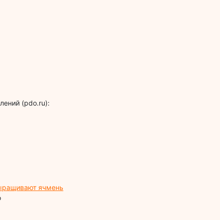
ений (pdo.ru):
ыращивают ячмень
о