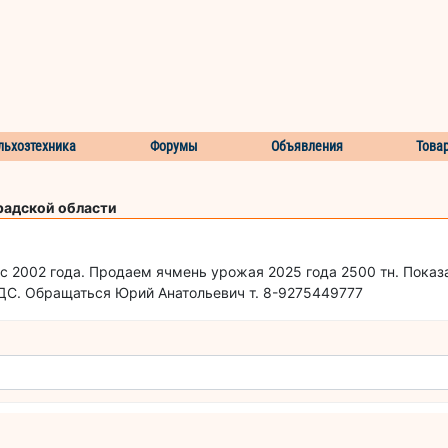
льхозтехника
Форумы
Объявления
Това
радской области
с 2002 года. Продаем ячмень урожая 2025 года 2500 тн. Показат
. НДС. Обращаться Юрий Анатольевич т. 8-9275449777