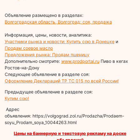
Объявление размещено в разделах:
Волгоградская область, Волгоград: соя, продажа
Информация, цены, новости, аналитика:
Участники рынка и новости: Купить сою в Донецке
и
Продам соевое масло
Предложения рынка: Продам пшеницу
Дополнительно смотрите:
www.prodportal.ru
Пиво в кегах
Ростов-на-Дону
Следующее объявление в разделе соя:
Оформление Деклараций ТР ТС 015 по всей России!
Предыдущее объявление в разделе соя:
Купим сою!
Адрес
объявления: https://volgograd.zol.ru/Prodazha/Prodaem-
soyu_Prodam_soya_10044263.html
Цены на баннерную и текстовую рекламу на доске
объявлений