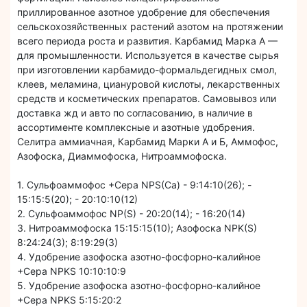
приллированное азотное удобрение для обеспечения
сельскохозяйственных растений азотом на протяжении
всего периода роста и развития. Карбамид Марка А —
для промышленности. Используется в качестве сырья
при изготовлении карбамидо-формальдегидных смол,
клеев, меламина, циануровой кислоты, лекарственных
средств и косметических препаратов. Самовывоз или
доставка жд и авто по согласованию, в наличие в
ассортименте комплексные и азотные удобрения.
Селитра аммиачная, Карбамид Марки А и Б, Аммофос,
Азофоска, Диаммофоска, Нитроаммофоска.
1. Сульфоаммофос +Сера NPS(Са) - 9:14:10(26); -
15:15:5(20); - 20:10:10(12)
2. Сульфоаммофос NP(S) - 20:20(14); - 16:20(14)
3. Нитроаммофоска 15:15:15(10); Азофоска NPK(S)
8:24:24(3); 8:19:29(3)
4. Удобрение азофоска азотно-фосфорно-калийное
+Сера NPKS 10:10:10:9
5. Удобрение азофоска азотно-фосфорно-калийное
+Сера NPKS 5:15:20:2