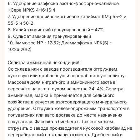
6. Удобрение азофоска азотно-фосфорно-калийное
+Сера NPKS 4:16:16:4
7. Удобрение калийно-магниевое калиймаг KMg 55-2 и
55-5 и 50-2
8. Калий хлористый гранулированный – 47%
9. Сульфат аммония гранулированный
10. Аммофос NP - 12:52; Диаммофоска NPK(S) -
10:26:26(2)
Селитра аммиачная некондиция!!
Со склада или с завода производителя отгружаем
кусковую или дробленную и переработанную селитру.
Массовая доля нитратного и аммонийного азота в
пересчёте на азот в сухом веществе 34, 4%. Селитра
аммиачная, марка Б применяется для сельского
хозяйства в качестве азотсодержащего минерального
удобрения. Отгрузка железнодорожным транспортом в
полувагонах или авто доставка до места назначения
покупателя. Фасовка в биг-бегах. Так же можем
отгрузить с завода производителя кусковой карбамид не
переработанный по желанию клиента. Дробленный и