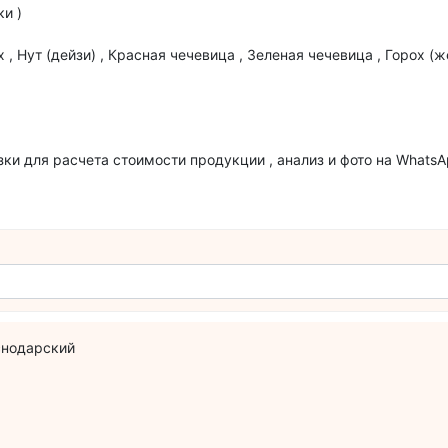
ки )
х , Нут (дейзи) , Красная чечевица , Зеленая чечевица , Горох (
узки для расчета стоимости продукции , анализ и фото на What
снодарский