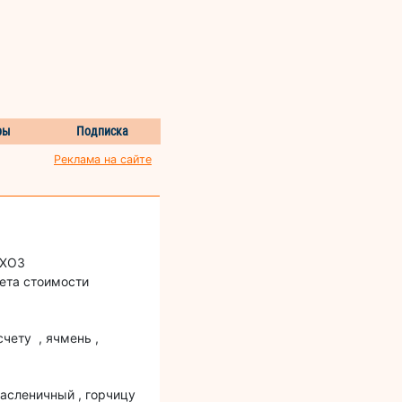
ры
Подписка
Реклама на сайте
ЬХОЗ
ета стоимости
чету , ячмень ,
масленичный , горчицу