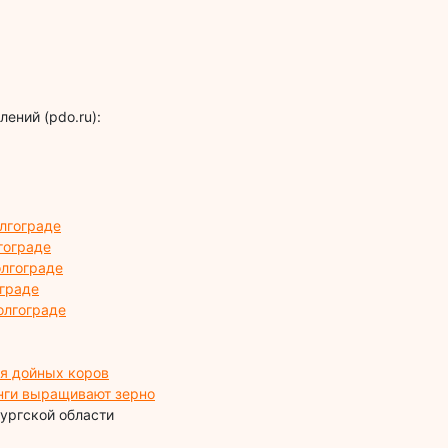
ений (pdo.ru):
олгограде
гограде
олгограде
ограде
олгограде
я дойных коров
инги выращивают зерно
ургской области