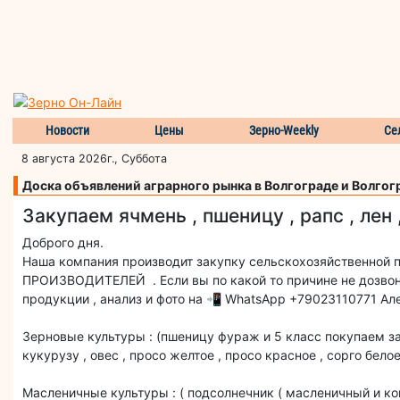
Новости
Цены
Зерно-Weekly
Се
8 августа 2026г., Суббота
Доска объявлений аграрного рынка в Волгограде и Волгог
Закупаем ячмень , пшеницу , рапс , лен 
Доброго дня.
Наша компания производит закупку сельскохозяйственной 
ПРОИЗВОДИТЕЛЕЙ . Если вы по какой то причине не дозвони
продукции , анализ и фото на 📲 WhatsApp +79023110771 А
Зерновые культуры : (пшеницу фураж и 5 класс покупаем за
кукурузу , овес , просо желтое , просо красное , сорго белое
Масленичные культуры : ( подсолнечник ( масленичный и кон