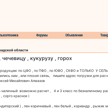
льхозтехника
Форумы
Объявления
Това
радской области
, чечевицу , кукурузу , горох
продукции: по ЦФО , по ПФО , по ЮФО , СКФО и ТОЛЬКО У СЕЛ
лись нам , или плохая связь, пишите адрес погрузки для расч
лексей Михайлович Алмазов
 наличный возможно расчет , 4 и 3 класс по безналичному рас
 , сорго красное )
дитерский ) , лен коричневый , лен белый , кориандр , рыжик 