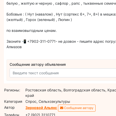
белую , желтую и черную , сафлор , рапс , тыквенные семеч
Бобовые : ( Нут (навалом) , Нут (сортекс 6+, 7+, 8+) в мешка
(желтый) , Горох (зеленый) , Люпин )
по взаимовыгодным ценам.
Звоните 📲 +7902-311-0771- не дозвон - пишите адрес погр
Алмазов
Сообщение автору объявления
Регионы:
Ростовская область, Волгоградская область, Кра
край
Категория
Спрос, Сельхозкультуры
Автор
Зерновой Альянс
Сообщение автору
Телефон
+7 (902) 3110771