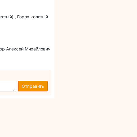
желтый) , Горох колотый
sApp Алексей Михайлович
Отправить