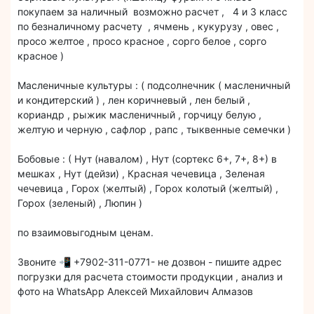
покупаем за наличный возможно расчет , 4 и 3 класс
по безналичному расчету , ячмень , кукурузу , овес ,
просо желтое , просо красное , сорго белое , сорго
красное )
Масленичные культуры : ( подсолнечник ( масленичный
и кондитерский ) , лен коричневый , лен белый ,
кориандр , рыжик масленичный , горчицу белую ,
желтую и черную , сафлор , рапс , тыквенные семечки )
Бобовые : ( Нут (навалом) , Нут (сортекс 6+, 7+, 8+) в
мешках , Нут (дейзи) , Красная чечевица , Зеленая
чечевица , Горох (желтый) , Горох колотый (желтый) ,
Горох (зеленый) , Люпин )
по взаимовыгодным ценам.
Звоните 📲 +7902-311-0771- не дозвон - пишите адрес
погрузки для расчета стоимости продукции , анализ и
фото на WhatsApp Алексей Михайлович Алмазов