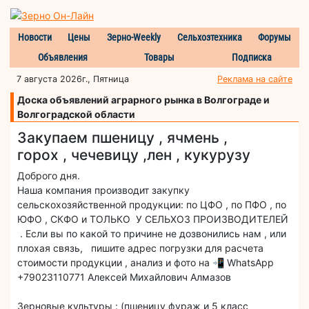
Новости
Цены
Зерно-Weekly
Сельхозтехника
Форумы
Объявления
Товары
Подписка
7 августа 2026г., Пятница
Реклама на сайте
Доска объявлений аграрного рынка в Волгограде и
Волгоградской области
Закупаем пшеницу , ячмень ,
горох , чечевицу ,лен , кукурузу
Доброго дня.
Наша компания производит закупку
сельскохозяйственной продукции: по ЦФО , по ПФО , по
ЮФО , СКФО и ТОЛЬКО У СЕЛЬХОЗ ПРОИЗВОДИТЕЛЕЙ
. Если вы по какой то причине не дозвонились нам , или
плохая связь, пишите адрес погрузки для расчета
стоимости продукции , анализ и фото на 📲 WhatsApp
+79023110771 Алексей Михайлович Алмазов
Зерновые культуры : (пшеницу фураж и 5 класс