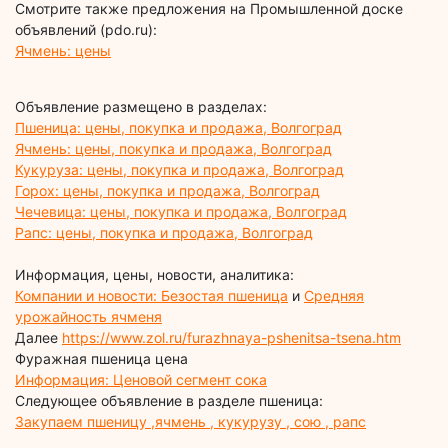
Смотрите также предложения на Промышленной доске
объявлений (pdo.ru):
Ячмень: цены
Объявление размещено в разделах:
Пшеница: цены, покупка и продажа, Волгоград
Ячмень: цены, покупка и продажа, Волгоград
Кукуруза: цены, покупка и продажа, Волгоград
Горох: цены, покупка и продажа, Волгоград
Чечевица: цены, покупка и продажа, Волгоград
Рапс: цены, покупка и продажа, Волгоград
Информация, цены, новости, аналитика:
Компании и новости: Безостая пшеница
и
Средняя
урожайность ячменя
Далее
https://www.zol.ru/furazhnaya-pshenitsa-tsena.htm
Фуражная пшеница цена
Информация: Ценовой сегмент сока
Следующее объявление в разделе пшеница:
Закупаем пшеницу ,ячмень , кукурузу , сою , рапс