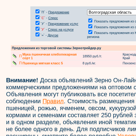
`П` -
Предложение
`С`
-
Спрос
Показать предложения из 
`У` -
Предложение услуг
Показать предложения из 
`У`
-
Спрос на услуги
Показать предложения из
`=` -
Другое
региона
Предложения из торговой системы Зернотрейдер.ру
Мука пшеничная хлебопекарная
Краснод
П
18950 руб./т.
сорт 1
Край
П
Пшеница мягкая класс 5
8 руб./кг.
Пензенс
Внимание!
Доска объявлений Зерно Он-Лайн
коммерческими предложениями на оптовом с
Объявления могут публиковать все посетите
соблюдении
Правил
. Стоимость размещения
пшеницей, рожью, ячменем, овсом, кукурузой
кормами и семенами составляет 250 рублей 
и в одном разделе, объявления иной темати
не более одного в день. Для подписчиков л