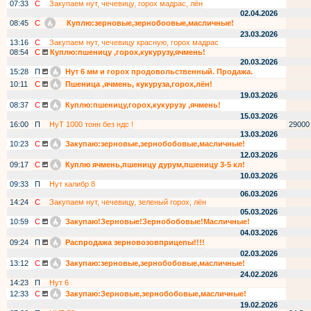
07:33
С
Закупаем нут, чечевицу, горох мадрас, лён
02.04.2026
08:45
С
Куплю:зерновые,зернобоовые,масличные!
23.03.2026
13:16
С
Закупаем нут, чечевицу красную, горох мадрас
08:54
С
Куплю:пшеницу ,горох,кукурузу,ячмень!
20.03.2026
15:28
П
Нут 6 мм и горох продовольственный. Продажа.
10:11
С
Пшеница ,ячмень, кукуруза,горох,лён!
19.03.2026
08:37
С
Куплю:пшеницу,горох,кукурузу ,ячмень!
15.03.2026
16:00
П
НуТ 1000 тонн без ндс !
29000
13.03.2026
10:23
С
Закупаю:зерновые,зернобобовые,масличные!
12.03.2026
09:17
С
Куплю ячмень,пшеницу дурум,пшеницу 3-5 кл!
10.03.2026
09:33
П
Нут калибр 8
06.03.2026
14:24
С
Закупаем нут, чечевицу, зеленый горох, лён
05.03.2026
10:59
С
Закупаю!Зерновые!Зернобобовые!Масличные!
04.03.2026
09:24
П
Распродажа зерновозовприцепы!!!!
02.03.2026
13:12
С
Закупаю:зерновые,зернобобовые,масличные!
24.02.2026
14:23
П
Нут 6
12:33
С
Закупаю:Зерновые,зернобобовые,масличные!
19.02.2026