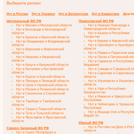
Выберите регион
Нут в России
Нут в Украине
Нут в Белоруссии
Нут в Казахстане
Други
Центральный ФО РФ
Приволжский ФО РФ
Нут в Москве и Московской области
Нут в Нижнем Новгороде и
Нижегородской области
Нут в Белгороде и Белгородской
области
Нут в Казани и Республике
Татарстан
Нут в Брянске и Брянской области
Нут в Кирове и Кировской об
Нут во Владимире и Владимирской
области
Нут в Оренбурге и Оренбургс
области
Нут в Воронеже и Воронежской
области
Нут в Перми и Пермском кра
Нут в Иваново и Ивановской
Нут в Пензе и Пензенской об
области
Нут в Саранске и Республике
Нут в Калуге и Калужской области
Мордовия
Нут в Костроме и Костромской
Нут в Самаре и Самарской о
области
Нут в Саратове и Саратовско
Нут в Курске и Курской области
области
Нут в Липецке и Липецкой области
Нут в Ульяновске и Ульяновс
области
Нут в Орле и Орловской области
Нут в Уфе и Республике
Нут в Рязани и Рязанской области
Башкортостан
Нут в Смоленске и Смоленской
Нут в Ижевске и Удмуртской
области
Республике
Нут в Тамбове и Тамбовской
Нут в Чебоксарах и Чувашск
области
Республике
Нут в Твери и Тверской области
Нут в Йошкар-Оле и Республ
Нут в Туле и Тульской области
Марий Эл
Нут в Ярославле и Ярославской
области
Южный ФО РФ
Нут в Ростове-на-Дону и Рос
Северо-Западный ФО РФ
области
Нут в Санкт-Петербурге и