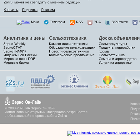
Zol.ru, может не совпадать с мнением редакции.
Контакты
Подписка
Реклама
Макс
Телеграм
RSS
PDA
ВКонтакте
Аналитика и цены
Сельхозтехника
Доска объявлени
Зерно-Weekly
Каталог сельхозтехники
Сельхозкультуры
ЗерноСТАТ
Обсуждение сельхозтехники
Продукты переработки
ЗерноТРАФИК
Новости сельхозтехники
Корма
Индексы цен России
Коммерческие предложения
Сельхозтехника
Мировые цены FOB
Семена и агросредства
Мировые биржи
Услуги на агрорынке
Конта
© 2000-2026 ИА Зерно Он-Лайн
Подпи
Использование открытых материалов разрешается
Рекла
с обязательной гиперссылкой на Zol.ru
Полит