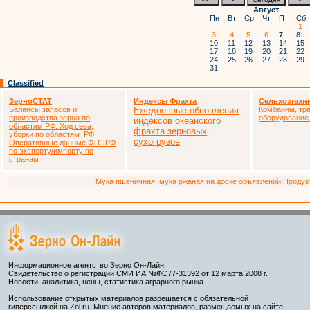
Август
Пн
Вт
Ср
Чт
Пт
Сб
1
3
4
5
6
7
8
10
11
12
13
14
15
17
18
19
20
21
22
24
25
26
27
28
29
31
Classified
ЗерноСТАТ
Индексы Фрахта
Сельхозтехн
Балансы запасов и
Ежедневные обновления
Комбайны, тра
производства зерна по
оборудование,
индексов океанского
областям РФ. Ход сева,
фрахта зерновых
уборки по областям РФ
сухогрузов
Оперативные данные ФТС РФ
по экспорту/импорту по
странам
Мука пшеничная, мука ржаная
на доске объявлений Продукто
Информационное агентство Зерно Он-Лайн.
Свидетельство о регистрации СМИ ИА №ФС77-31392 от 12 марта 2008 г.
Новости, аналитика, цены, статистика аграрного рынка.
Использование открытых материалов разрешается с обязательной
гиперссылкой на Zol.ru. Мнение авторов материалов, размещаемых на сайте