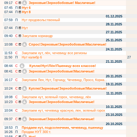
09:17
С
Зерновые!Зернобобовые! Масличные!
07:45
П
Нут 6
07:44
П
Нут 8
01.12.2025
07:59
П
Нут продовольственный
28.11.2025
07:44
П
Нут
27.11.2025
09:40
С
Закупаем кориандр
25.11.2025
10:08
С
Спрос!Зерновые!Зернобобовые!Масличные!
24.11.2025
11:53
С
Закупаем нут, лён, чечевицу все регионы
11:50
П
Нут калибр 6
27
21.11.2025
08:44
С
Куплю!Нут!Лён!Пшеницу всех классов!
08:41
С
Зерновые!Зернобобовые!Масличные!
20.11.2025
16:17
С
Закупаем Лен, Нут, Горчицу, Чечевицу, Просо, Кориа...
19.11.2025
10:24
С
Куплю!Зерновые!Зернобобовые!Масличные!
11.11.2025
18:08
С
Закупаем нут, зеленый горох, чечевицу, лён
10:23
С
Зерновые!Зернобобовые!Масличные!
10.11.2025
10:04
С
Закупаем нут, чечевицу красную, лен, зеленый горох
23.10.2025
09:37
С
Зерновые!Зернобобовые!Масличные!
20.10.2025
18:53
П
Продаем нут, подсолнечник, чечевицу, пшеницу
16:26
П
Продам НУТ 300 т.
10:58
С
Нут!