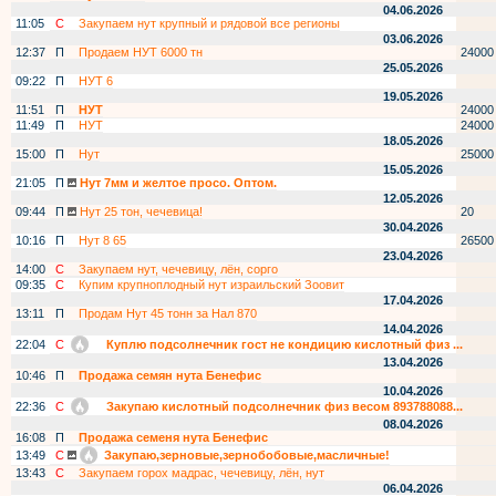
04.06.2026
11:05
С
Закупаем нут крупный и рядовой все регионы
03.06.2026
12:37
П
Продаем НУТ 6000 тн
24000
25.05.2026
09:22
П
НУТ 6
19.05.2026
11:51
П
НУТ
24000
11:49
П
НУТ
24000
18.05.2026
15:00
П
Нут
25000
15.05.2026
21:05
П
Нут 7мм и желтое просо. Оптом.
12.05.2026
09:44
П
Нут 25 тон, чечевица!
20
30.04.2026
10:16
П
Нут 8 65
26500
23.04.2026
14:00
С
Закупаем нут, чечевицу, лён, сорго
09:35
С
Купим крупноплодный нут израильский Зоовит
17.04.2026
13:11
П
Продам Нут 45 тонн за Нал 870
14.04.2026
22:04
С
Куплю подсолнечник гост не кондицию кислотный физ ...
13.04.2026
10:46
П
Продажа семян нута Бенефис
10.04.2026
22:36
С
Закупаю кислотный подсолнечник физ весом 893788088...
08.04.2026
16:08
П
Продажа семеня нута Бенефис
13:49
С
Закупаю,зерновые,зернобобовые,масличные!
13:43
С
Закупаем горох мадрас, чечевицу, лён, нут
06.04.2026