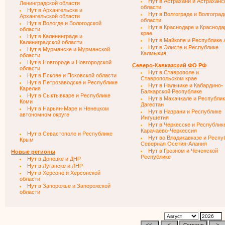
Нут в Астрахани и Астраханс
Ленинградской области
области
Нут в Архангельске и
Нут в Волгограде и Волгоград
Архангельской области
области
Нут в Вологде и Вологодской
Нут в Краснодаре и Краснод
области
крае
Нут в Калининграде и
Нут в Майкопе и Республике 
Калиниградской области
Нут в Элисте и Республике
Нут в Мурманске и Мурманской
Калмыкия
области
Нут в Новгороде и Новгородской
Северо-Кавказский ФО РФ
области
Нут в Ставрополе и
Нут в Пскове и Псковской области
Ставропольском крае
Нут в Петрозаводске и Республике
Нут в Нальчике и Кабардино-
Карелия
Балкарской Республике
Нут в Сыктывкаре и Республике
Нут в Махачкале и Республи
Коми
Дагестан
Нут в Нарьян-Маре и Ненецком
Нут в Назрани и Республике
автономном округе
Ингушетия
Нут в Черкесске и Республик
Карачаево-Черкессия
Нут в Севастополе и Республике
Нут во Владикавказе и Респу
Крым
Северная Осетия-Алания
Нут в Грозном и Чеченской
Новые регионы
Республике
Нут в Донецке и ДНР
Нут в Луганске и ЛНР
Нут в Херсоне и Херсонской
области
Нут в Запорожье и Запорожской
области