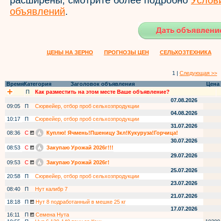
расширены, смотрите более подробно
Услов
объявлений
.
ЦЕНЫ НА ЗЕРНО
ПРОГНОЗЫ ЦЕН
СЕЛЬХОЗТЕХНИКА
1 |
Следующая >>
Время
Категория
Заголовок объявления
Цена
П
Как разместить на этом месте Ваше объявление?
07.08.2026
09:05
П
Сюрвейер, отбор проб сельхозпродукции
04.08.2026
10:17
П
Сюрвейер, отбор проб сельхозпродукции
31.07.2026
08:36
С
Куплю! Ячмень!Пшеницу 3кл!Кукуруза!Горчица!
30.07.2026
08:53
С
Закупаю Урожай 2026г!!!
29.07.2026
09:53
С
Закупаю Урожай 2026г!
25.07.2026
20:58
П
Сюрвейер, отбор проб сельхозпродукции
23.07.2026
08:40
П
Нут калибр 7
21.07.2026
18:18
П
Нут 8 подработанный в мешке 25 кг
17.07.2026
16:11
П
Семена Нута