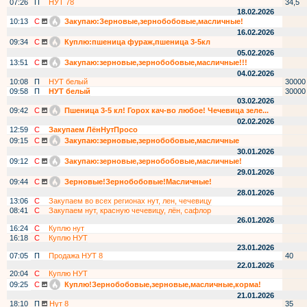
07:26
П
НУТ 78
34,5
18.02.2026
10:13
С
Закупаю:Зерновые,зернобобовые,масличные!
16.02.2026
09:34
С
Куплю:пшеница фураж,пшеница 3-5кл
05.02.2026
13:51
С
Закупаю:зерновые,зернобобовые,масличные!!!
04.02.2026
10:08
П
НУТ белый
30000
09:58
П
НУТ белый
30000
03.02.2026
09:42
С
Пшеница 3-5 кл! Горох кач-во любое! Чечевица зеле...
02.02.2026
12:59
С
Закупаем ЛёнНутПросо
09:15
С
Закупаю:зерновые,зернобобовые,масличные
30.01.2026
09:12
С
Закупаю:зерновые,зернобобовые,масличные!
29.01.2026
09:44
С
Зерновые!Зернобобовые!Масличные!
28.01.2026
13:06
С
Закупаем во всех регионах нут, лен, чечевицу
08:41
С
Закупаем нут, красную чечевицу, лён, сафлор
26.01.2026
16:24
С
Куплю нут
16:18
С
Куплю НУТ
23.01.2026
07:05
П
Продажа НУТ 8
40
22.01.2026
20:04
С
Куплю НУТ
09:25
С
Куплю!Зернобобовые,зерновые,масличные,корма!
21.01.2026
18:10
П
Нут 8
35