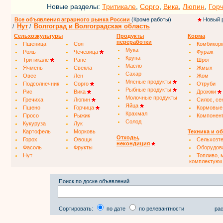
Новые разделы:
Тритикале
,
Сорго
,
Вика
,
Люпин
,
Гор
Все объявления аграрного рынка России
(Кроме работы)
Новый 
Нут
Волгоград и Волгоградская область
/
/
Сельхозкультуры
Продукты
Корма
переработки
Пшеница
Соя
Комбикор
Мука
Рожь
Чечевица
Фураж
Крупа
Тритикале
Рапс
Шрот
Масло
Ячмень
Свекла
Жмых
Сахар
Овес
Лен
Жом
Мясные продукты
Подсолнечник
Сорго
Отруби
Рыбные продукты
Рис
Вика
Дрожжи
Молочные продукты
Гречиха
Люпин
Силос, се
Яйца
Пшено
Горчица
Кормовые
Крахмал
Просо
Рыжик
Компонен
Солод
Кукуруза
Лук
Картофель
Морковь
Техника и о
Отходы,
Горох
Овощи
Сельхозт
некондиция
Фасоль
Фрукты
Оборудов
Нут
Топливо, 
комплектую
Поиск по доске объявлений
Сортировать:
по дате
по релевантности
рас