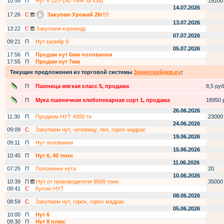
10:55
П
Нут 6 120-140 тонн за Кэш.
19200
14.07.2026
17:26
С
Закупаю Урожай 26г!!!
13.07.2026
13:22
С
Закупаем кориандр
07.07.2026
09:21
П
Нут калибр 9
05.07.2026
17:56
П
Продам нут 6мм половинки
17:55
П
Продам нут 7мм
Текущие предложения из торговой системы
Зернотрейдер.ру
:
П
Пшеница мягкая класс 5, продажа
8,5 руб.
П
Мука пшеничная хлебопекарная сорт 1, продажа
18950 р
26.06.2026
11:30
П
Продаем НУТ 4000 тн
23000
24.06.2026
09:09
С
Закупаем нут, чечевицу, лен, горох мадрас
19.06.2026
09:11
П
Нут половинки
15.06.2026
10:45
П
Нут 6, 40 тонн
11.06.2026
07:25
П
Половинки нута
20
10.06.2026
10:39
П
Нут от производителя 9500 тонн
35000
09:41
С
Куплю НУТ
08.06.2026
08:59
С
Закупаем нут, горох, горох мадрас
05.06.2026
10:00
П
Нут 6
09:30
П
Нут 8 плюс