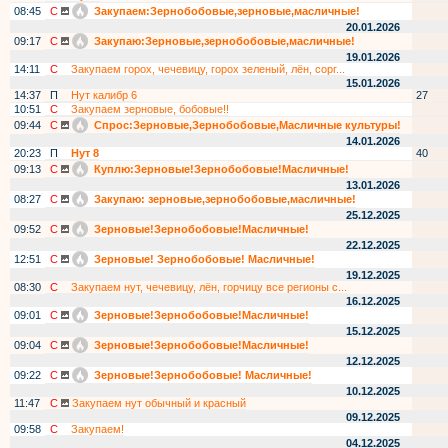
08:45
С
Закупаем:Зернобобовые,зерновые,масличные!
20.01.2026
09:17
С
Закупаю:Зерновые,зернобобовые,масличные!
19.01.2026
14:11
С
Закупаем горох, чечевицу, горох зеленый, лён, сорг...
15.01.2026
14:37
П
Нут калибр 6
27
10:51
С
Закупаем зерновые, бобовые!!
09:44
С
Спрос:Зерновые,Зернобобовые,Масличные культуры!
14.01.2026
20:23
П
Нут 8
40
09:13
С
Куплю:Зерновые!Зернобобовые!Масличные!
13.01.2026
08:27
С
Закупаю: зерновые,зернобобовые,масличные!
25.12.2025
09:52
С
Зерновые!Зернобобовые!Масличные!
22.12.2025
12:51
С
Зерновые! Зернобобовые! Масличные!
19.12.2025
08:30
С
Закупаем нут, чечевицу, лён, горчицу все регионы с...
16.12.2025
09:01
С
Зерновые!Зернобобовые!Масличные!
15.12.2025
09:04
С
Зерновые!Зернобобовые!Масличные!
12.12.2025
09:22
С
Зерновые!Зернобобовые! Масличные!
10.12.2025
11:47
С
Закупаем нут обычный и красный
09.12.2025
09:58
С
Закупаем!
04.12.2025