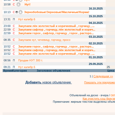
10:58
С
Нут!
16.10.2025
10:13
С
Зернобобовые!Зерновые!Масличные!Корма!
15.10.2025
13:31
П
Нут калибр 6
04.10.2025
23:00
С
Закупаем лён золотистый и коричневый , горчицу , ...
22:59
С
Закупаем сафлор , горчицу, лён золотистый и корич...
22:59
С
Закупаем горох , сафлор, горчицу , горох , расторо...
03.10.2025
08:35
С
Закупаем нут, чечевицу, горчицу, просо
02.10.2025
10:52
С
Закупаем горох , сафлор, горчицу , горох , расторо...
10:52
С
Закупаем сафлор , горчицу, лён золотистый и корич...
10:52
С
Закупаем лён золотистый и коричневый , горчицу , ...
01.10.2025
08:56
П
Продам НУТ 300 т.
29.09.2025
09:21
П
Нут калибр 6
25
Время
Категория
Заголовок объявления
Цена
1 |
Следующая >>
Добавить
новое объявление
Показать эти предложе
се
Объявлений на доске - вчера /
Как очистить кэш брауз
Примечание: жирным текстом выделены объяв