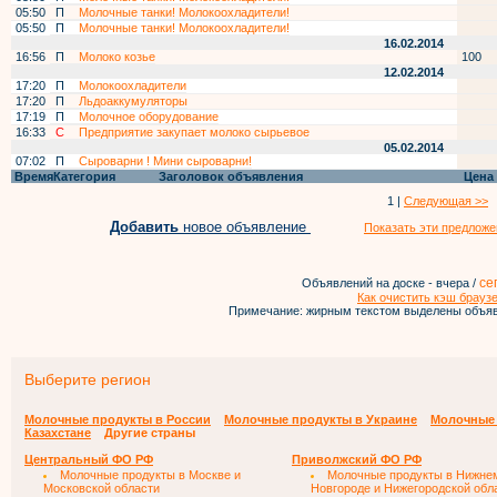
05:50
П
Молочные танки! Молокоохладители!
05:50
П
Молочные танки! Молокоохладители!
16.02.2014
16:56
П
Молоко козье
100
12.02.2014
17:20
П
Молокоохладители
17:20
П
Льдоаккумуляторы
17:19
П
Молочное оборудование
16:33
С
Предприятие закупает молоко сырьевое
05.02.2014
07:02
П
Сыроварни ! Мини сыроварни!
Время
Категория
Заголовок объявления
Цена
1 |
Следующая >>
Добавить
новое объявление
Показать эти предложе
се
Объявлений на доске - вчера /
Как очистить кэш брауз
Примечание: жирным текстом выделены объяв
Выберите регион
Молочные продукты в России
Молочные продукты в Украине
Молочные 
Казахстане
Другие страны
Центральный ФО РФ
Приволжский ФО РФ
Молочные продукты в Москве и
Молочные продукты в Нижне
Московской области
Новгороде и Нижегородской обл