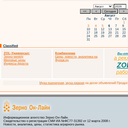
Август
Пн
Вт
Ср
Чт
Пт
Сб
1
3
4
5
6
7
8
10
11
12
13
14
15
17
18
19
20
21
22
24
25
26
27
28
29
31
Classified
ZOL-Универсал:
Комбикорма
Вы от
Зерно-weekly
Цены, новости, аналитика на
а
р
ек
Мировые цены
Фураж.ру
ZO
Индексы фрахта
раб
Мука пшеничная, мука ржаная
на доске объявлений Продукто
Информационное агентство Зерно Он-Лайн.
Свидетельство о регистрации СМИ ИА №ФС77-31392 от 12 марта 2008 г.
Новости, аналитика, цены, статистика аграрного рынка.