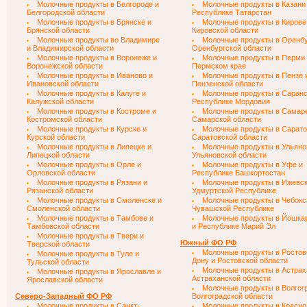
Молочные продукты в Белгороде и
Молочные продукты в Казани
Белгородской области
Республике Татарстан
Молочные продукты в Брянске и
Молочные продукты в Кирове
Брянской области
Кировской области
Молочные продукты во Владимире
Молочные продукты в Оренбу
и Владимирской области
Оренбургской области
Молочные продукты в Воронеже и
Молочные продукты в Перми
Воронежской области
Пермском крае
Молочные продукты в Иваново и
Молочные продукты в Пензе 
Ивановской области
Пензенской области
Молочные продукты в Калуге и
Молочные продукты в Саранс
Калужской области
Республике Мордовия
Молочные продукты в Костроме и
Молочные продукты в Самар
Костромской области
Самарской области
Молочные продукты в Курске и
Молочные продукты в Сарато
Курской области
Саратовской области
Молочные продукты в Липецке и
Молочные продукты в Ульяно
Липецкой области
Ульяновской области
Молочные продукты в Орле и
Молочные продукты в Уфе и
Орловской области
Республике Башкортостан
Молочные продукты в Рязани и
Молочные продукты в Ижевск
Рязанской области
Удмуртской Республике
Молочные продукты в Смоленске и
Молочные продукты в Чебокс
Смоленской области
Чувашской Республике
Молочные продукты в Тамбове и
Молочные продукты в Йошка
Тамбовской области
и Республике Марий Эл
Молочные продукты в Твери и
Южный ФО РФ
Тверской области
Молочные продукты в Ростов
Молочные продукты в Туле и
Дону и Ростовской области
Тульской области
Молочные продукты в Астрах
Молочные продукты в Ярославле и
Астраханской области
Ярославской области
Молочные продукты в Волгог
Северо-Западный ФО РФ
Волгоградской области
Молочные продукты в Санкт-
Молочные продукты в Красно