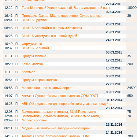
22.04.2015
12:12
П
Танк Молочный Универсальный, Ванна длительной паст...
18000
02.04.2015
16:41
П
Продадим Сахар, Масло сливочное, Сухое молоко
39
09:44
П
ЗЦМ 16 Гудмилк
26.03.2015
08:45
П
ЗЦМ 16 Бебивайт с льняным семенем
25.03.2015
10:23
П
ЗЦМ 16 Формулак с льняной мукой
24.03.2015
10:49
П
Формулак 16
10:37
П
ЗЦМ 16 Бебивайт
03.03.2015
11:51
П
Продам молоко
35
17.02.2015
18:20
П
Козье молоко
200
10.02.2015
11:11
П
Крахмал
08.02.2015
15:54
П
Продам сырое молоко
27.01.2015
09:53
П
Молоко цельное. высший сорт.
24500
06.01.2015
14:07
П
Алматы Сухое обезжиренное молоко СОМ ГОСТ
650
31.12.2014
16:26
П
ABL-Оборудование для переработки и упаковки продук...
23.12.2014
12:08
П
Заменитель цельного молока, ЗЦМ Примомилк
75
12:04
П
Заменитель цельного молока, ЗЦМ Полмас Милк,
70
09:49
П
Молоко коровье
25.11.2014
06:11
П
Модульные молочные заводы и сыроварни
14.11.2014
14:16
П
Алматы Сухое обезжиренное молоко СОМ
780