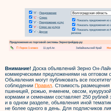
`П` -
Предложение
`С`
-
Спрос
Показать предложения из 
`У` -
Предложение услуг
Показать предложения из 
`У`
-
Спрос на услуги
Показать предложения из
`=` -
Другое
региона
Предложения из торговой системы Зернотрейдер.ру
П
Горох 1 класс
11 руб./кг.
Забайкальский Край
Но
Внимание!
Доска объявлений Зерно Он-Лайн
коммерческими предложениями на оптовом с
Объявления могут публиковать все посетите
соблюдении
Правил
. Стоимость размещения
пшеницей, рожью, ячменем, овсом, кукурузой
кормами и семенами составляет 250 рублей 
и в одном разделе, объявления иной темати
не более одного в день. Для подписчиков л