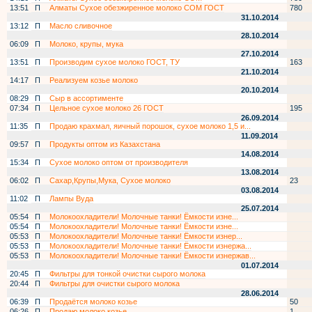
13:51
П
Алматы Сухое обезжиренное молоко СОМ ГОСТ
780
31.10.2014
13:12
П
Масло сливочное
28.10.2014
06:09
П
Молоко, крупы, мука
27.10.2014
13:51
П
Производим сухое молоко ГОСТ, ТУ
163
21.10.2014
14:17
П
Реализуем козье молоко
20.10.2014
08:29
П
Сыр в ассортименте
07:34
П
Цельное сухое молоко 26 ГОСТ
195
26.09.2014
11:35
П
Продаю крахмал, яичный порошок, сухое молоко 1,5 и...
11.09.2014
09:57
П
Продукты оптом из Казахстана
14.08.2014
15:34
П
Сухое молоко оптом от производителя
13.08.2014
06:02
П
Сахар,Крупы,Мука, Сухое молоко
23
03.08.2014
11:02
П
Лампы Вуда
25.07.2014
05:54
П
Молокоохладители! Молочные танки! Ёмкости изне...
05:54
П
Молокоохладители! Молочные танки! Ёмкости изне...
05:53
П
Молокоохладители! Молочные танки! Ёмкости изнер...
05:53
П
Молокоохладители! Молочные танки! Ёмкости изнержа...
05:53
П
Молокоохладители! Молочные танки! Ёмкости изнержав...
01.07.2014
20:45
П
Фильтры для тонкой очистки сырого молока
20:44
П
Фильтры для очистки сырого молока
28.06.2014
06:39
П
Продаётся молоко козье
50
06:26
П
Продаю молоко козье
1