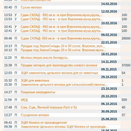
14.02.2016
00:40
П
Сухое молоко
12.02.2016
13:53
У
Сдам СКЛАД - 850 кв.м -в приг.Воронежа.мука,крупа,...
100
13:53
У
Сдам СКЛАД - 850 кв.м - в приг.Воронежа.мука,крупа...
100
10.02.2016
10:41
У
Сдам СКЛАД - 850 кв.м -в приг.Воронежа.мука,крупа,...
100
10:41
У
Сдам СКЛАД - 850 кв.м - в приг.Воронежа.мука,крупа...
100
09.02.2016
09:46
П
Сдам СКЛАД- 850 кв.м - в приг.Воронежа.мука,крупа,...
28000
22.01.2016
10:13
П
Продам под ЗерноСклады 20 и 30 соток. Воронеж..мук...
10:12
П
Продам под ЗерноСклады 20 и 30 соток. Воронеж.мука...
18.01.2016
11:20
П
Молоко,творог,масло Беларусь.
14.11.2015
15:38
П
Продам аппарат для производства соевого молока
37000
09.11.2015
12:03
П
ЗЦМ заменитель цельного молока для сх животных
54
29.10.2015
15:32
П
ЗЦМ для животных
1
15:30
П
Заменитель цельного молока для сельскохозяйственны...
1
23.10.2015
14:27
П
Пищевые ингредиенты
20.10.2015
11:59
П
МЕД
500
06.10.2015
17:48
П
Сом, Сцм, Яичный порошок Гост и Ту
40
30.09.2015
13:27
П
Сгущенное молоко
37
25.08.2015
09:41
П
ЗЦМ Молога от производителя
09:39
П
Заменители Цельного молока ЗЦМ Молога от производи...
16.08.2015