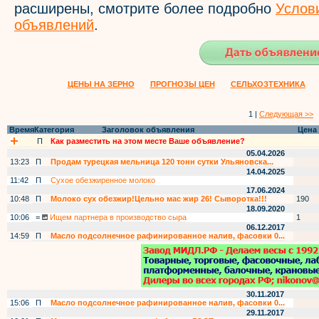
расширены, смотрите более подробно
Услов
объявлений
.
ЦЕНЫ НА ЗЕРНО
ПРОГНОЗЫ ЦЕН
СЕЛЬХОЗТЕХНИКА
1 |
Следующая >>
Время
Категория
Заголовок объявления
Цена
П
Как разместить на этом месте Ваше объявление?
05.04.2026
13:23
П
Продам турецкая мельница 120 тонн сутки Ульяновска...
14.04.2025
11:42
П
Сухое обезжиренное молоко
17.06.2024
10:48
П
Молоко сух обезжир!Цельно мас жир 26! Сыворотка!!!
190
18.09.2020
10:06
=
Ищем партнера в производство сыра
1
06.12.2017
14:59
П
Масло подсолнечное рафинированное налив, фасовки 0...
30.11.2017
15:06
П
Масло подсолнечное рафинированное налив, фасовки 0...
29.11.2017