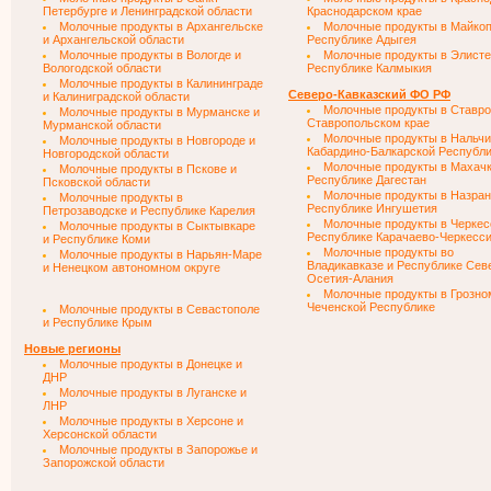
Петербурге и Ленинградской области
Краснодарском крае
Молочные продукты в Архангельске
Молочные продукты в Майкоп
и Архангельской области
Республике Адыгея
Молочные продукты в Вологде и
Молочные продукты в Элисте
Вологодской области
Республике Калмыкия
Молочные продукты в Калининграде
Северо-Кавказский ФО РФ
и Калиниградской области
Молочные продукты в Ставро
Молочные продукты в Мурманске и
Ставропольском крае
Мурманской области
Молочные продукты в Нальчи
Молочные продукты в Новгороде и
Кабардино-Балкарской Республ
Новгородской области
Молочные продукты в Махачк
Молочные продукты в Пскове и
Республике Дагестан
Псковской области
Молочные продукты в Назран
Молочные продукты в
Республике Ингушетия
Петрозаводске и Республике Карелия
Молочные продукты в Черкес
Молочные продукты в Сыктывкаре
Республике Карачаево-Черкесс
и Республике Коми
Молочные продукты во
Молочные продукты в Нарьян-Маре
Владикавказе и Республике Сев
и Ненецком автономном округе
Осетия-Алания
Молочные продукты в Грозно
Чеченской Республике
Молочные продукты в Севастополе
и Республике Крым
Новые регионы
Молочные продукты в Донецке и
ДНР
Молочные продукты в Луганске и
ЛНР
Молочные продукты в Херсоне и
Херсонской области
Молочные продукты в Запорожье и
Запорожской области