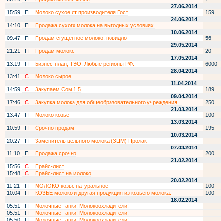
27.06.2014
15:59
П
Молоко сухое от производителя Гост
159
24.06.2014
14:10
П
Продажа сухого молока на выгодных условиях.
10.06.2014
09:47
П
Продам сгущенное молоко, повидло
56
29.05.2014
21:21
П
Продам молоко
20
17.05.2014
13:19
П
Бизнес-план, ТЭО. Любые регионы РФ.
6000
28.04.2014
13:41
С
Молоко сырое
11.04.2014
14:59
С
Закупаем Сом 1,5
189
09.04.2014
17:46
С
Закупка молока для общеобразовательного учреждения...
250
21.03.2014
13:47
П
Молоко козье
100
13.03.2014
10:59
П
Срочно продам
195
10.03.2014
20:27
П
Заменитель цельного молока (ЗЦМ) Пролак
07.03.2014
11:10
П
Продажа срочно
200
21.02.2014
15:56
С
Прайс-лист
15:48
С
Прайс-лист на молоко
20.02.2014
11:21
П
МОЛОКО козье натуральное
100
10:04
П
КОЗЬЕ молоко и другая продукция из козьего молока.
100
18.02.2014
05:51
П
Молочные танки! Молокоохладители!
05:51
П
Молочные танки! Молокоохладители!
05:50
П
Молочные танки! Молокоохладители!