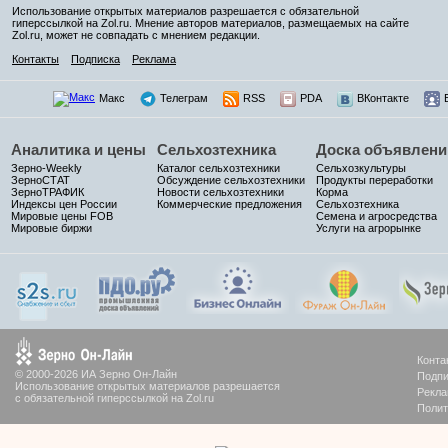
Использование открытых материалов разрешается с обязательной
гиперссылкой на Zol.ru. Мнение авторов материалов, размещаемых на сайте
Zol.ru, может не совпадать с мнением редакции.
Контакты
Подписка
Реклама
Макс
Телеграм
RSS
PDA
ВКонтакте
Аналитика и цены
Сельхозтехника
Доска объявлени
Зерно-Weekly
Каталог сельхозтехники
Сельхозкультуры
ЗерноСТАТ
Обсуждение сельхозтехники
Продукты переработки
ЗерноТРАФИК
Новости сельхозтехники
Корма
Индексы цен России
Коммерческие предложения
Сельхозтехника
Мировые цены FOB
Семена и агросредства
Мировые биржи
Услуги на агрорынке
Конта
© 2000-2026 ИА Зерно Он-Лайн
Подпи
Использование открытых материалов разрешается
Рекла
с обязательной гиперссылкой на Zol.ru
Полит