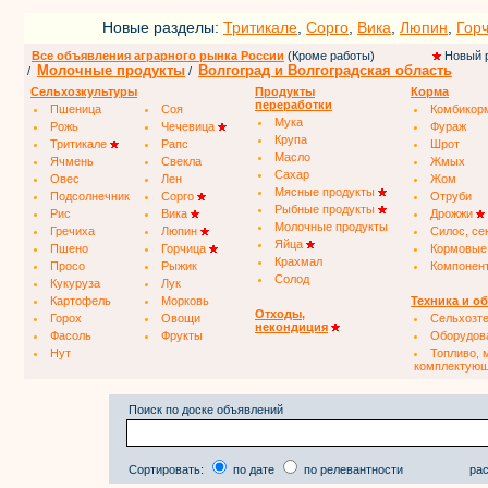
Новые разделы:
Тритикале
,
Сорго
,
Вика
,
Люпин
,
Гор
Все объявления аграрного рынка России
(Кроме работы)
Новый 
Молочные продукты
Волгоград и Волгоградская область
/
/
Сельхозкультуры
Продукты
Корма
переработки
Пшеница
Соя
Комбикор
Мука
Рожь
Чечевица
Фураж
Крупа
Тритикале
Рапс
Шрот
Масло
Ячмень
Свекла
Жмых
Сахар
Овес
Лен
Жом
Мясные продукты
Подсолнечник
Сорго
Отруби
Рыбные продукты
Рис
Вика
Дрожжи
Молочные продукты
Гречиха
Люпин
Силос, се
Яйца
Пшено
Горчица
Кормовые
Крахмал
Просо
Рыжик
Компонен
Солод
Кукуруза
Лук
Картофель
Морковь
Техника и о
Отходы,
Горох
Овощи
Сельхозт
некондиция
Фасоль
Фрукты
Оборудов
Нут
Топливо, 
комплектую
Поиск по доске объявлений
Сортировать:
по дате
по релевантности
рас