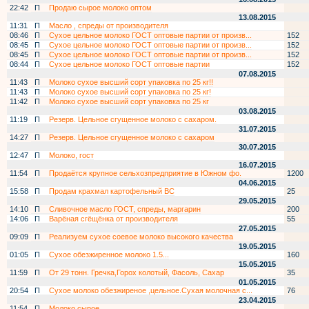
22:42
П
Продаю сырое молоко оптом
13.08.2015
11:31
П
Масло , спреды от производителя
08:46
П
Сухое цельное молоко ГОСТ оптовые партии от произв...
152
08:45
П
Сухое цельное молоко ГОСТ оптовые партии от произв...
152
08:45
П
Сухое цельное молоко ГОСТ оптовые партии от произв...
152
08:44
П
Сухое цельное молоко ГОСТ оптовые партии
152
07.08.2015
11:43
П
Молоко сухое высший сорт упаковка по 25 кг!!
11:43
П
Молоко сухое высший сорт упаковка по 25 кг!
11:42
П
Молоко сухое высший сорт упаковка по 25 кг
03.08.2015
11:19
П
Резерв. Цельное сгущенное молоко с сахаром.
31.07.2015
14:27
П
Резерв. Цельное сгущенное молоко с сахаром
30.07.2015
12:47
П
Молоко, гост
16.07.2015
11:54
П
Продаётся крупное сельхозпредприятие в Южном фо.
1200
04.06.2015
15:58
П
Продам крахмал картофельный ВС
25
29.05.2015
14:10
П
Сливочное масло ГОСТ, спреды, маргарин
200
14:06
П
Варёная сгёщёнка от производителя
55
27.05.2015
09:09
П
Реализуем сухое соевое молоко высокого качества
19.05.2015
01:05
П
Сухое обезжиренное молоко 1.5...
160
15.05.2015
11:59
П
От 29 тонн. Гречка,Горох колотый, Фасоль, Сахар
35
01.05.2015
20:54
П
Сухое молоко обезжиреное ,цельное.Сухая молочная с...
76
23.04.2015
11:54
П
Молоко сырое