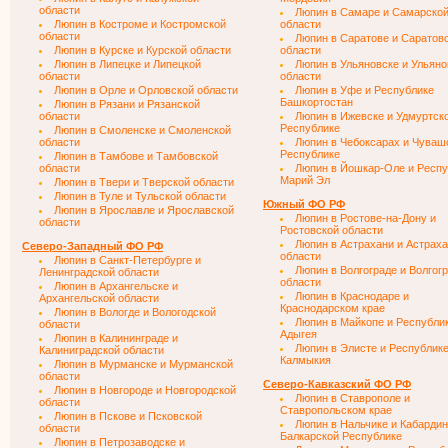
области
Люпин в Самаре и Самарско
Люпин в Костроме и Костромской
области
области
Люпин в Саратове и Саратов
Люпин в Курске и Курской области
области
Люпин в Липецке и Липецкой
Люпин в Ульяновске и Ульяно
области
области
Люпин в Орле и Орловской области
Люпин в Уфе и Республике
Башкортостан
Люпин в Рязани и Рязанской
области
Люпин в Ижевске и Удмуртск
Республике
Люпин в Смоленске и Смоленской
области
Люпин в Чебоксарах и Чуваш
Республике
Люпин в Тамбове и Тамбовской
области
Люпин в Йошкар-Оле и Респу
Марий Эл
Люпин в Твери и Тверской области
Люпин в Туле и Тульской области
Южный ФО РФ
Люпин в Ярославле и Ярославской
Люпин в Ростове-на-Дону и
области
Ростовской области
Люпин в Астрахани и Астрах
Северо-Западный ФО РФ
области
Люпин в Санкт-Петербурге и
Люпин в Волгограде и Волгог
Ленинградской области
области
Люпин в Архангельске и
Люпин в Краснодаре и
Архангельской области
Краснодарском крае
Люпин в Вологде и Вологодской
Люпин в Майкопе и Республи
области
Адыгея
Люпин в Калининграде и
Люпин в Элисте и Республик
Калиниградской области
Калмыкия
Люпин в Мурманске и Мурманской
области
Северо-Кавказский ФО РФ
Люпин в Новгороде и Новгородской
Люпин в Ставрополе и
области
Ставропольском крае
Люпин в Пскове и Псковской
Люпин в Нальчике и Кабардин
области
Балкарской Республике
Люпин в Петрозаводске и