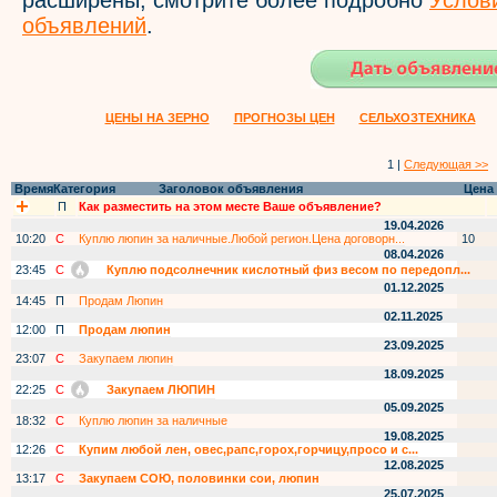
расширены, смотрите более подробно
Услов
объявлений
.
ЦЕНЫ НА ЗЕРНО
ПРОГНОЗЫ ЦЕН
СЕЛЬХОЗТЕХНИКА
1 |
Следующая >>
Время
Категория
Заголовок объявления
Цена
П
Как разместить на этом месте Ваше объявление?
19.04.2026
10:20
С
Куплю люпин за наличные.Любой регион.Цена договорн...
10
08.04.2026
23:45
С
Куплю подсолнечник кислотный физ весом по передопл...
01.12.2025
14:45
П
Продам Люпин
02.11.2025
12:00
П
Продам люпин
23.09.2025
23:07
С
Закупаем люпин
18.09.2025
22:25
С
Закупаем ЛЮПИН
05.09.2025
18:32
С
Куплю люпин за наличные
19.08.2025
12:26
С
Купим любой лен, овес,рапс,горох,горчицу,просо и с...
12.08.2025
13:17
С
Закупаем СОЮ, половинки сои, люпин
25.07.2025