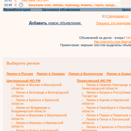
10:41
С
Закупаем ЛЮПИН
10:40
С
Закупаем сою, люпин, пшеницу, ячмень, горох, кукур...
Время
Категория
Заголовок объявления
Цена
1 |
Следующая >>
Добавить
новое объявление
Показать эти предложе
се
Объявлений на доске - вчера /
Как очистить кэш брауз
Примечание: жирным текстом выделены объяв
Выберите регион
Люпин в России
Люпин в Украине
Люпин в Белоруссии
Люпин в Казах
Центральный ФО РФ
Приволжский ФО РФ
Люпин в Москве и Московской
Люпин в Нижнем Новгороде и
области
Нижегородской области
Люпин в Белгороде и Белгородской
Люпин в Казани и Республике
области
Татарстан
Люпин в Брянске и Брянской
Люпин в Кирове и Кировской
области
области
Люпин во Владимире и
Люпин в Оренбурге и Оренбу
Владимирской области
области
Люпин в Воронеже и Воронежской
Люпин в Перми и Пермском к
области
Люпин в Пензе и Пензенской
Люпин в Иваново и Ивановской
области
области
Люпин в Саранске и Республ
Люпин в Калуге и Калужской
Мордовия