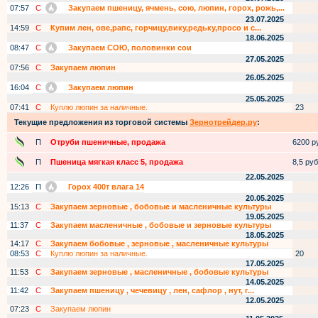
07:57
С
Закупаем пшеницу, ячмень, сою, люпин, горох, рожь,...
23.07.2025
14:59
С
Купим лен, ове,рапс, горчицу,вику,редьку,просо и с...
18.06.2025
08:47
С
Закупаем СОЮ, половинки сои
27.05.2025
07:56
С
Закупаем люпин
26.05.2025
16:04
С
Закупаем люпин
25.05.2025
07:41
С
Куплю люпин за наличные.
23
Текущие предложения из торговой системы
Зернотрейдер.ру
:
П
Отруби пшеничные, продажа
6200 ру
П
Пшеница мягкая класс 5, продажа
8,5 руб.
22.05.2025
12:26
П
Горох 400т влага 14
20.05.2025
15:13
С
Закупаем зерновые , бобовые и масленичные культуры
19.05.2025
11:37
С
Закупаем масленичные , бобовые и зерновые культуры
18.05.2025
14:17
С
Закупаем бобовые , зерновые , масленичные культуры
08:53
С
Куплю люпин за наличные.
20
17.05.2025
11:53
С
Закупаем зерновые , масленичные , бобовые культуры
14.05.2025
11:42
С
Закупаем пшеницу , чечевицу , лен, сафлор , нут, г...
12.05.2025
07:23
С
Закупаем люпин