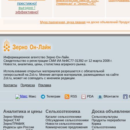
аналитические пакеты
"ZOL-
оборудование,
престижно!
Универсал" и "ЗерноСТАТ"
выгодно !
эффективно!
Мука пшеничная, мука ржаная
на доске объявлений Продукто
Информационное агентство Зерно Он-Лайн.
Свидетельство о регистрации СМИ ИА №ФС77-31392 от 12 марта 2008 г.
Новости, аналитика, цены, статистика аграрного рынка.
Использование открытых материалов разрешается с обязательной
гиперссылкой на Zol.ru. Мнение авторов материалов, размещаемых на сайте
Zol.ru, может не совпадать с мнением редакции.
Контакты
Подписка
Реклама
Макс
Телеграм
RSS
PDA
ВКонтакте
Аналитика и цены
Сельхозтехника
Доска объявлени
Зерно-Weekly
Каталог сельхозтехники
Сельхозкультуры
ЗерноСТАТ
Обсуждение сельхозтехники
Продукты переработки
ЗерноТРАФИК
Новости сельхозтехники
Корма
Индексы цен России
Коммерческие предложения
Сельхозтехника