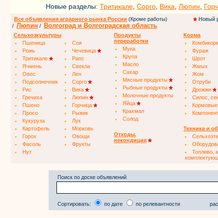
Новые разделы:
Тритикале
,
Сорго
,
Вика
,
Люпин
,
Гор
Все объявления аграрного рынка России
(Кроме работы)
Новый 
Люпин
Волгоград и Волгоградская область
/
/
Сельхозкультуры
Продукты
Корма
переработки
Пшеница
Соя
Комбикор
Мука
Рожь
Чечевица
Фураж
Крупа
Тритикале
Рапс
Шрот
Масло
Ячмень
Свекла
Жмых
Сахар
Овес
Лен
Жом
Мясные продукты
Подсолнечник
Сорго
Отруби
Рыбные продукты
Рис
Вика
Дрожжи
Молочные продукты
Гречиха
Люпин
Силос, се
Яйца
Пшено
Горчица
Кормовые
Крахмал
Просо
Рыжик
Компонен
Солод
Кукуруза
Лук
Картофель
Морковь
Техника и о
Отходы,
Горох
Овощи
Сельхозт
некондиция
Фасоль
Фрукты
Оборудов
Нут
Топливо, 
комплектую
Поиск по доске объявлений
Сортировать:
по дате
по релевантности
рас