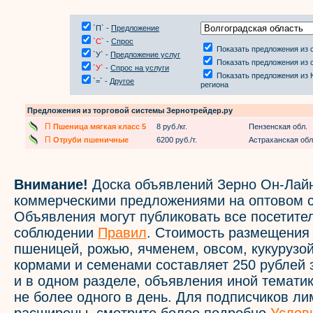
`П` -
Предложение
`С`
-
Спрос
Показать предложения из 
`У` -
Предложение услуг
Показать предложения из 
`У`
-
Спрос на услуги
Показать предложения из
`=` -
Другое
региона
Предложения из торговой системы Зернотрейдер.ру
П
Пшеница мягкая класс 5
8 руб./кг.
Пензенская обл.
П
Отруби пшеничные
6200 руб./т.
Астраханская обл
Внимание!
Доска объявлений Зерно Он-Лайн
коммерческими предложениями на оптовом с
Объявления могут публиковать все посетите
соблюдении
Правил
. Стоимость размещения
пшеницей, рожью, ячменем, овсом, кукурузой
кормами и семенами составляет 250 рублей 
и в одном разделе, объявления иной темати
не более одного в день. Для подписчиков л