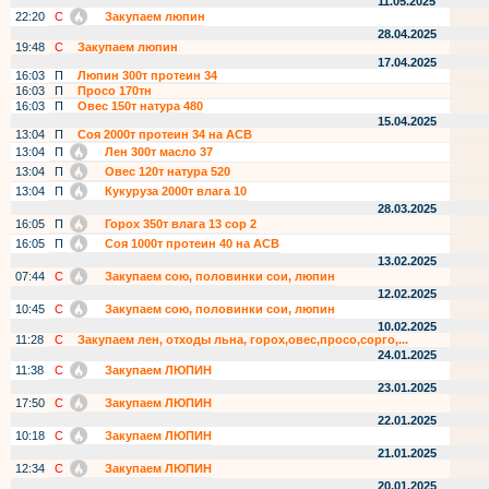
11.05.2025
22:20
С
Закупаем люпин
28.04.2025
19:48
С
Закупаем люпин
17.04.2025
16:03
П
Люпин 300т протеин 34
16:03
П
Просо 170тн
16:03
П
Овес 150т натура 480
15.04.2025
13:04
П
Соя 2000т протеин 34 на АСВ
13:04
П
Лен 300т масло 37
13:04
П
Овес 120т натура 520
13:04
П
Кукуруза 2000т влага 10
28.03.2025
16:05
П
Горох 350т влага 13 сор 2
16:05
П
Соя 1000т протеин 40 на АСВ
13.02.2025
07:44
С
Закупаем сою, половинки сои, люпин
12.02.2025
10:45
С
Закупаем сою, половинки сои, люпин
10.02.2025
11:28
С
Закупаем лен, отходы льна, горох,овес,просо,сорго,...
24.01.2025
11:38
С
Закупаем ЛЮПИН
23.01.2025
17:50
С
Закупаем ЛЮПИН
22.01.2025
10:18
С
Закупаем ЛЮПИН
21.01.2025
12:34
С
Закупаем ЛЮПИН
20.01.2025