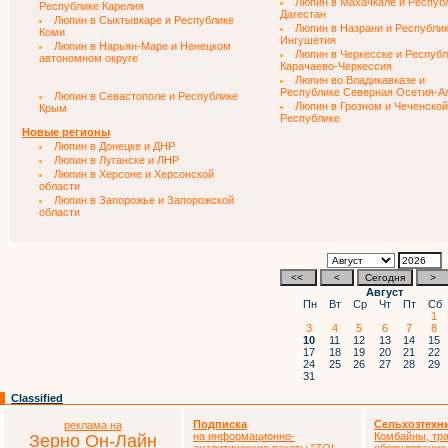
Люпин в Махачкале и Респуб
Республике Карелия
Дагестан
Люпин в Сыктывкаре и Республике
Люпин в Назрани и Республи
Коми
Ингушетия
Люпин в Нарьян-Маре и Ненецком
Люпин в Черкесске и Республ
автономном округе
Карачаево-Черкессия
Люпин во Владикавказе и
Республике Северная Осетия-А
Люпин в Севастополе и Республике
Люпин в Грозном и Чеченской
Крым
Республике
Новые регионы
Люпин в Донецке и ДНР
Люпин в Луганске и ЛНР
Люпин в Херсоне и Херсонской
области
Люпин в Запорожье и Запорожской
области
Август
Пн
Вт
Ср
Чт
Пт
Сб
1
3
4
5
6
7
8
10
11
12
13
14
15
17
18
19
20
21
22
24
25
26
27
28
29
31
Classified
Подписка
Сельхозтехн
реклама на
на информационно-
Комбайны, тра
Зерно Он-Лайн