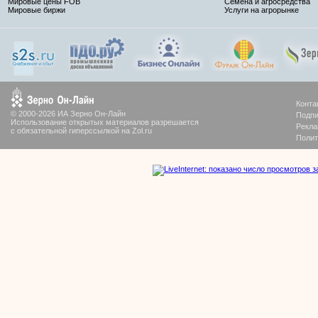
Мировые цены FOB
Семена и агросредства
Мировые биржи
Услуги на агрорынке
Конта
© 2000-2026 ИА Зерно Он-Лайн
Подпи
Использование открытых материалов разрешается
Рекла
с обязательной гиперссылкой на Zol.ru
Полит